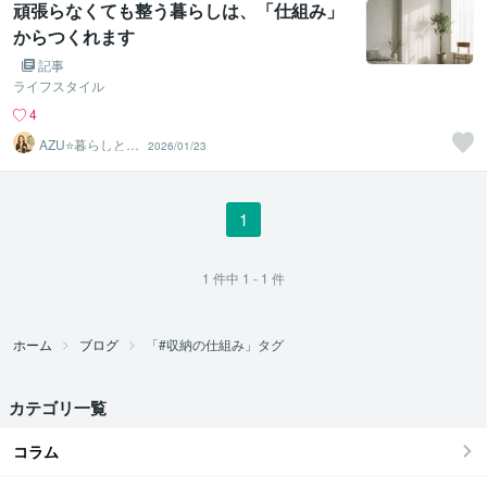
頑張らなくても整う暮らしは、「仕組み」
からつくれます
記事
ライフスタイル
4
AZU⭐暮らしと空
2026/01/23
間のコーディネ
ート
1
1
件中
1 - 1
件
ホーム
ブログ
「#収納の仕組み」タグ
カテゴリ一覧
コラム