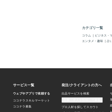
やってる人って、いっ
引き受けてるの？言葉
ても、そのような思い
わかります。役員８年
生のみならず知らない
れます(笑)。ありが
カテゴリ一覧
と役員やってる本当の
由は自己満足のため。
コラム
｜
ビジネス・
報みたいなことをやっ
エンタメ・趣味
｜
占
事はもちろん、そのほ
して取材したり、取材
み込んだり。構成をあ
章書いて写真を入れて
タイトルをつけたらブ
っ、取材にあたっての
の確認など、学校側と
ますね。なんて面倒く
人は向いていません。
思います。わあ！楽し
お金もらえるもらえな
い、なんならお金払っ
い！！思わずよだれを
た人、何年でもできま