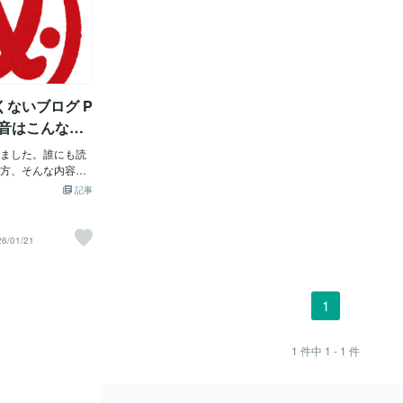
ないブログ P
本音はこんな感
人不思議ちゃん
ました。誰にも読
方、そんな内容で
！だから、ままぱ
記事
にも読まれたくな
ることにしまし
してしまった人も
26/01/21
、本文は改行なし
してあります。PT
sobu♪)役員のお話。
次年度も決まって
1
にそんな長いこと
やれば十分でし
いの？頑張ったと
1
件中
1 - 1
件
し、時間と気力体
じゃ！？有給休暇
なんて…。何年も