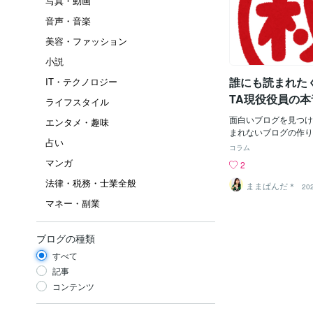
写真・動画
音声・音楽
美容・ファッション
小説
誰にも読まれたく
IT・テクノロジー
TA現役役員の
ライフスタイル
じ ズレてる変
面白いブログを見つけ
エンタメ・趣味
ですが何か？
まれないブログの作り
占い
す。もう視点が面白い
コラム
んだ（わたし）も「誰
マンガ
2
いブログ」を書いてみ
法律・税務・士業全般
た。間違ってクリック
ままぱんだ＊
20
早々に離脱できるよう
マネー・副業
の超読みにくい文章に
A(PandaがTakeでA
経験年数は通算８年、
ブログの種類
いるままぱんだ。なぜ
すべて
やってるの？１、２回
ょ？役員のなにが楽し
記事
ころでお金もらえない
コンテンツ
力を吸い取られるだけ
使って活動に参加する