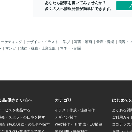
あなたも記事を書いてみませんか？
たいどんな思考で
ブ
多くの人へ情報発信が簡単にできます。
にして言われなく
が手に取るように
目ともなると、先
保護者からも拝ま
とう。でもね、ずっ
、そして一番の理
分野でいうと、広
マーケティング
｜
デザイン・イラスト
｜
学び
｜
写真・動画
｜
音声・音楽
｜
美容・
ています。学校行
い
｜
マンガ
｜
法律・税務・士業全般
｜
マネー・副業
かにも自由に企画
にアンケートを組
れこれ考えて、文
…。キャッチーな
ログへアップ。あ
交渉や記事完成後
のやりとりもあり
さい！そう思った
広報に限らずだと
そう、面白そう。
いなんて関係な
てでもやりた
垂らしそうになっ
す