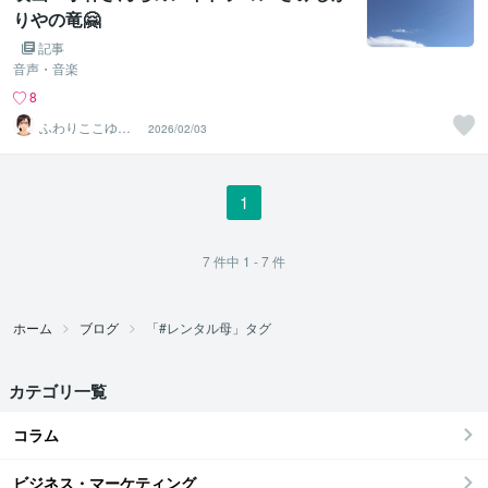
りやの竜🤗
記事
音声・音楽
8
ふわりここゆら
2026/02/03
り❤️✨癒しタイ
ム相談室
1
7
件中
1 - 7
件
ホーム
ブログ
「#レンタル母」タグ
カテゴリ一覧
コラム
ビジネス・マーケティング