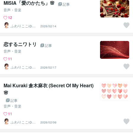
MISIA「愛のかたち」🌸
記事
音声・音楽
12
ふわりここゆら
2026/02/14
り❤️✨癒しタイ
ム相談室
恋するニワトリ
記事
音声・音楽
11
ふわりここゆら
2026/02/17
り❤️✨癒しタイ
ム相談室
Mai Kuraki 倉木麻衣 (Secret Of My Heart)
🌸
記事
音声・音楽
11
ふわりここゆら
2026/02/06
り❤️✨癒しタイ
ム相談室