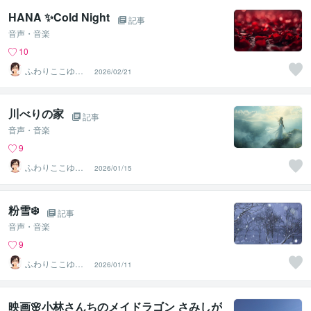
HANA ✨Cold Night
記事
音声・音楽
10
ふわりここゆら
2026/02/21
り❤️✨癒しタイ
ム相談室
川べりの家
記事
音声・音楽
9
ふわりここゆら
2026/01/15
り❤️✨癒しタイ
ム相談室
粉雪❄️
記事
音声・音楽
9
ふわりここゆら
2026/01/11
り❤️✨癒しタイ
ム相談室
映画🌸小林さんちのメイドラゴン さみしが