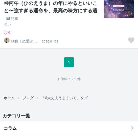
🌞丙午（ひのえうま）の年にやるといいこ
と〜強すぎる運命を、最高の味方にする過
ごし方〜
記事
占い
6
咲良｜恋愛占い
2026/01/03
心導師
1
1
件中
1 - 1
件
ホーム
ブログ
「#大丈夫うまくいく」タグ
カテゴリ一覧
コラム