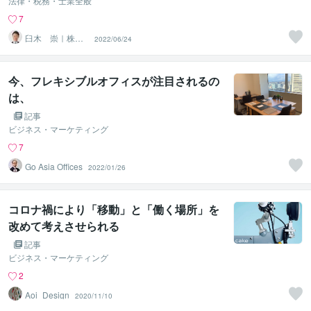
法律・税務・士業全般
7
臼木 崇｜株式
2022/06/24
会社usuki宅建事
務所
今、フレキシブルオフィスが注目されるの
は、
記事
ビジネス・マーケティング
7
Go Asia Offices
2022/01/26
コロナ禍により「移動」と「働く場所」を
改めて考えさせられる
記事
ビジネス・マーケティング
2
Aoi_Design
2020/11/10