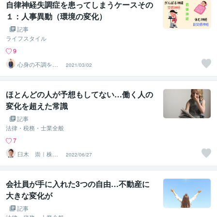
自律神経失調症を患ってしまうケースその
１：人事異動（環境の変化）
記事
ライフスタイル
9
心身の不調を整
2021/03/02
える専門家
ほとんどの人が予想もしてない…働く人の
変化を超えた常識
記事
法律・税務・士業全般
7
臼木 崇｜株式
2022/06/27
会社usuki宅建事
務所
会社員が手に入れた3つの自由…不動産に
大きな変化が
記事