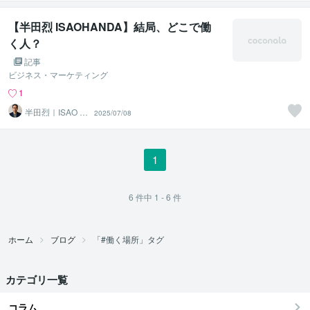
【半田烈 ISAOHANDA】結局、どこで働
く人？
記事
ビジネス・マーケティング
1
半田烈｜ISAO H
2025/07/08
ANDA
1
6
件中
1 - 6
件
ホーム
ブログ
「#働く場所」タグ
カテゴリ一覧
コラム