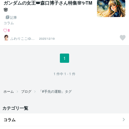
ガンダムの女王👑森口博子さん特集🌸✨TM
🌸
記事
コラム
8
ふわりここゆら
2025/12/19
り❤️✨癒しタイ
ム相談室
1
1
件中
1 - 1
件
ホーム
ブログ
「#手先の運動」タグ
カテゴリ一覧
コラム