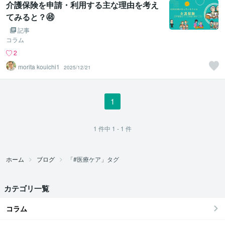
介護保険を申請・利用する主な理由を考え
てみると？㊽
記事
コラム
2
morita kouichi1
2025/12/21
1
1
件中
1 - 1
件
ホーム
ブログ
「#医療ケア」タグ
カテゴリ一覧
コラム