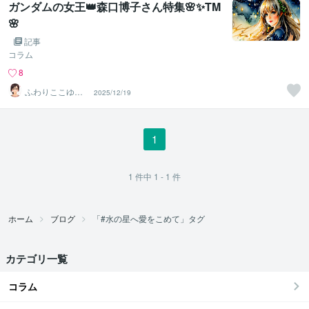
ガンダムの女王👑森口博子さん特集🌸✨TM
🌸
記事
コラム
8
ふわりここゆら
2025/12/19
り❤️✨癒しタイ
ム相談室
1
1
件中
1 - 1
件
ホーム
ブログ
「#水の星へ愛をこめて」タグ
カテゴリ一覧
コラム