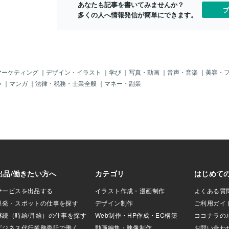
あなたも記事を書いてみませんか？
画「機動戦士ガンダム
ブ
多くの人へ情報発信が簡単にできます。
口博子さんは、清らか
、アニメや映画の
います。✨他に代
ンダムF91」の主
IND ～ほほえみは光
幅広い世代に愛さ
だけでなく、テレ
マーケティング
｜
デザイン・イラスト
｜
学び
｜
写真・動画
｜
音声・音楽
｜
美容・
どでも活躍し、今
い
｜
マンガ
｜
法律・税務・士業全般
｜
マネー・副業
了し続けていま
WIND ～ほほえみは
望と感動がキラキ
です。オーケスト
、優雅な旋律と森
声が風に乗り、心
な美しい世界を描
wish〜君がいるこの
sh〜君がいるこの街
やかなナンバー。