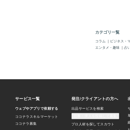
ージョン)」MV (映
F91」主題歌)💞森
で力強い歌声が特徴で
主題歌を多く担当して
表作には「機動戦士ガ
題歌「ETERNAL W
カテゴリ一覧
る風の中～」があり、
れています。音楽活動
コラム
｜
ビジネス・
ビ出演やコンサートな
エンタメ・趣味
｜
占
も変わらずファンを魅
す。☘️「ETERNAL 
光る風の中～」は、希
ラ輝く壮大なバラード
ラ・ヴァージョンでは
口博子さんの澄んだ歌
をそっと包み込むよう
いています。☘️✨「I 
街で〜」☘️🫧「I wi
で〜」は、ポップで爽
✨