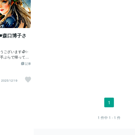
森口博子さ
うございます🥀✨
手ぶらで帰って欲
でblogをお届けし
記事
⁎💖⁎⁺˳✧༚ ˚✧₊⁎💖
⁎💖⁎⁺˳✧༚˚✧₊⁎💖⁎⁺˳
り楽しんでもらいたいか
2025/12/19
🌸💫森口博子さん
にデビューした日本の
『機動戦士ガンダムΖ
へ愛をこめて」で注
1
のある歌声と幅広
ンを魅了。💫舞台
し、長年にわたり
1
件中
1 - 1
件
保ち続けていま
AL WIND ～ほほ
(オーケストラ・ヴァ