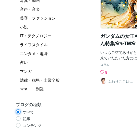
写真・動画
音声・音楽
美容・ファッション
小説
ガンダムの女王
IT・テクノロジー
ん特集🌸✨TM🌸
ライフスタイル
いつもご訪問ありがと
エンタメ・趣味
来ていただいた方には
占い
しくない🫶✨愛情精神
コラム
ています❤️₊⁎💖⁎⁺˳✧༚˚✧₊
マンガ
8
⁎⁺˳✧༚˚✧₊⁎💖⁎⁺˳✧༚ ˚✧₊
法律・税務・士業全般
✧༚ 💖⁎⁺🎄たっぷ
ふわりここゆら
り❤️✨癒しタイ
ら❣️森口博子さん特集
マネー・副業
ム相談室
は、1980年代後半
女性歌手。🎤アニメ
Ζ』の主題歌「水の星
ブログの種類
目を集め、その透明感
すべて
い表現力で多くのファ
やテレビ出演でも活躍
記事
歌手としての存在感を
コンテンツ
す。森口博子「ETERN
えみは光る風の中～ 