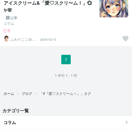
アイスクリーム&「愛♡スクリ〜ム！」💞
✨🌸
記事
コラム
7
ふわりここゆら
2025/12/13
り❤️✨癒しタイ
ム相談室
1
1
件中
1 - 1
件
ホーム
ブログ
「#『愛♡スクリ〜ム！』」タグ
カテゴリ一覧
コラム