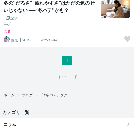
冬の“だるさ”“疲れやすさ”はただの気のせ
いじゃない ──“冬バテ”かも？
記事
学び
5
紫光【SHIKO】
2025/12/04
遠隔透視鑑定士
1
1
件中
1 - 1
件
ホーム
ブログ
「#冬バテ」タグ
カテゴリ一覧
コラム