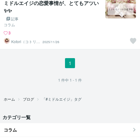
ミドルエイジの恋愛事情が、とてもアツい
✨✨
記事
コラム
3
Kotori（コトリ）
2025/11/26
エナジーセラピ
スト
1
1
件中
1 - 1
件
ホーム
ブログ
「#ミドルエイジ」タグ
カテゴリ一覧
コラム