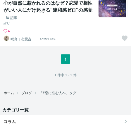
心が自然に惹かれるのはなぜ？恋愛で相性
がいい人にだけ起きる“違和感ゼロ”の感覚
記事
占い
4
咲良｜恋愛占い
2025/11/24
心導師
1
1
件中
1 - 1
件
ホーム
ブログ
「#恋に悩む人へ」タグ
カテゴリ一覧
コラム