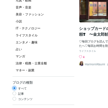
写真・動画
音声・音楽
美容・ファッション
小説
ショップカード
IT・テクノロジー
頼❣️ 〜金太郎
ライフスタイル
♡毎回ブログを読んで
エンタメ・趣味
たへ♡毎回お時間を割
占い
り、本当に有難うございま
ライフスタイル
プカードを作成して頂
マンガ
4
外ですょネッ🤣無理
法律・税務・士業全般
🙇‍♀️💦ご依頼する
HarmoniAtsumi
うより、ブログを読ん
マネー・副業
た方にお願いしたぃです
ードクリエイターの方
事が届きますよぅに🕊
ブログの種類
しています😊🍬🍬🍬
すべて
当たり前の事を綴るの
間を大切に使って下さ
記事
『代わりの効かない仕
コンテンツ
いう思いが在りました
も、人によって変わっ