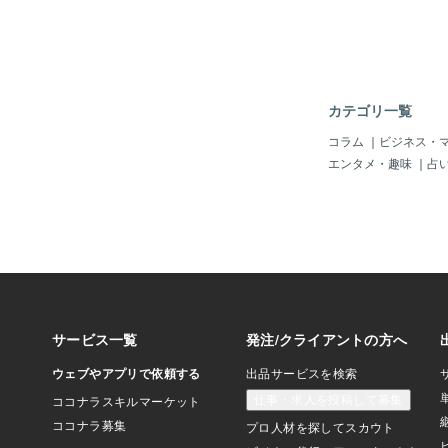
ます。それとは別で、
ように、配役が変われ
何だか変わってくる。
ンが安達祐実さんでは
ん演じるすずちゃんだ
料理人のように、作り
カテゴリ一覧
変わる。フレンチ料理
ン料理と、ベトナム料
コラム
｜
ビジネス・
ガン料理とでは、おそ
エンタメ・趣味
｜
占
りそうじゃありません
か分かり易いかもです
よって、服の印象は全
りで、何を着るかによ
象はガラリと変わる。
せる服、自分を引き立
魅力が活きる✨いつも
方をしていました😆
達の 存在自体が唯一
私達一人一人に 自分
い何か があって然り
れぞれ踏み出すタイミ
ます。自主的でも、強
キッカケで