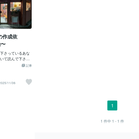
の作成依
飴〜
下さっているあな
いて読んで下さ
す🙇‍♀️💖ショッ
記事
けませんか⁉️…専門
言ってごめんなさい
なら、お仕事として出会
2025/11/06
で見付けて下さっ
😄💝ショップカ
の目にも、この記
️メッセージお待ち
1
金太郎飴🍬🍬🍬凄く
で(笑)貴重なお時
ぃネッ私は昔から
1
件中
1 - 1
件
事に就きたい』と
。どんな仕事で
てくる事は分かり