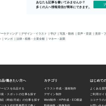
あなたも記事を書いてみませんか？
例えば俳優さんの
ブ
多くの人へ情報発信が簡単にできます。
ば作品そのものが
家なき子のヒロイ
なく、芦田愛菜さ
ったら😳❓例えば
手が変わると味が
人が作るヴィーガ
理人が作るヴィー
マーケティング
｜
デザイン・イラスト
｜
学び
｜
写真・動画
｜
音声・音楽
｜
美容・
らく違った味にな
い
｜
マンガ
｜
法律・税務・士業全般
｜
マネー・副業
か😋❓お洋服なん
ネッ⁇誰が着るかに
く変わる。逆も然
って、その人の印
自分だから着こな
ててくれて、服の
そんな洋服の選び
話を戻して(笑)私
無二 なように、
にしか表現出来な
ですょネッ！人そ
ングがあると思い
制的でも(笑)何が