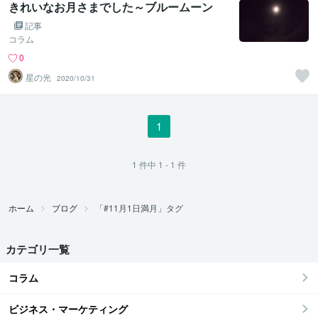
きれいなお月さまでした～ブルームーン
記事
コラム
0
星の光
2020/10/31
1
1
件中
1 - 1
件
ホーム
ブログ
「#11月1日満月」タグ
カテゴリ一覧
コラム
ビジネス・マーケティング