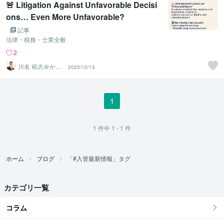
🚨 Litigation Against Unfavorable Decisi
ons… Even More Unfavorable?
記事
法律・税務・士業全般
2
川名 裕志＠かわ
2025/10/13
な行政書士事務
所
1
1
件中
1 - 1
件
ホーム
ブログ
「#入管最新情報」タグ
カテゴリ一覧
コラム