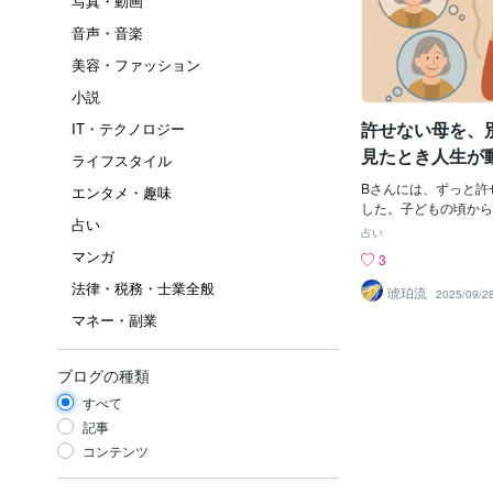
写真・動画
音声・音楽
美容・ファッション
小説
許せない母を、
IT・テクノロジー
見たとき人生が
ライフスタイル
Bさんには、ずっと許
エンタメ・趣味
した。子どもの頃から
占い
葉よりも先に手が出る
占い
だ」「どうせできない
マンガ
3
り返され、心に深い傷
法律・税務・士業全般
りました。大人になっ
琥珀流
2025/09/2
葉は呪いのように響き
マネー・副業
はどうせ愛されない」
られない」そう思うた
恋愛もうまくいかなく
ブログの種類
生はずっと重たい影に
すべて
す。見方を変えた瞬間
は、ヒーリングを通じ
記事
から観測する」という
コンテンツ
みました。最初は怒り
で、とても母の良い面