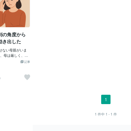
別の角度から
動き出した
せない母親がいま
、母は厳しく、言
人。「お前はダメ
記事
」そんな言葉を繰
を抱えて大人にな
てからも、母の言
8
続けました。「私
「何をしても認め
びに、人間関係や
なり、Bさんの人
1
包まれていたので
あるときBさん
て「母を別の角度
1
件中
1 - 1
件
チャレンジをして
と涙でいっぱい
など考えられませ