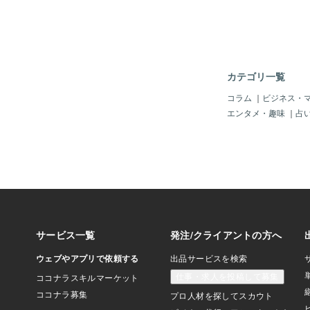
んでした。けれど少し
ねて見ていくと、そこ
法を知らず、不器用に
母の姿 がありました
の心の中で何かが音を
た。「私は愛されてい
カテゴリ一覧
なく、「私は愛されて
の仕方が歪んでいただ
コラム
｜
ビジネス・
づいたとき、涙が止ま
エンタメ・趣味
｜
占
す。観測を変えると、
んは母を完全に許した
ん。けれど、憎しみだ
が変わったことで、心
白が生まれました。そ
人間関係にも広がり、
ーンで繰り返していた
ずつ減っていったので
は、観測によって結果
ます。人間関係も同じ
かによって、未来はま
せるのです。あなたの
すもし今、どうしても
なら。それはもしかし