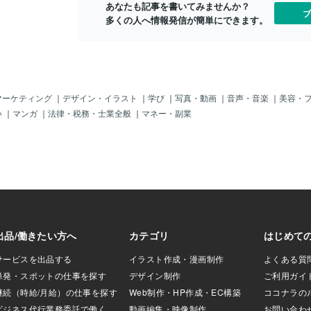
あなたも記事を書いてみませんか？
ずつ母の人生を重
ブ
多くの人へ情報発信が簡単にできます。
には 愛を伝える方
しか接せなかった
。その瞬間、Bさん
立てて崩れまし
なかった」のでは
いたけれど、表現
けだった」そう気
マーケティング
｜
デザイン・イラスト
｜
学び
｜
写真・動画
｜
音声・音楽
｜
美容・
らなくなったので
い
｜
マンガ
｜
法律・税務・士業全般
｜
マネー・副業
現実が変わるBさ
わけではありませ
けで見ていた観測
の中に少しだけ余
の余白が、恋愛や
これまで同じパタ
トラブルが、少し
す。量子の世界で
が変わるといわれ
で、どう観測する
ったく違う姿を見
人生に問いかけま
許せない人がいる
たら、あなたの