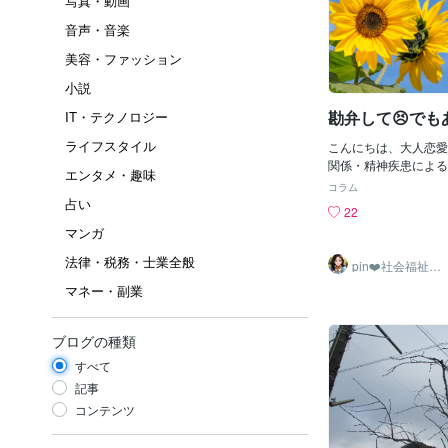
写真・動画
音声・音楽
美容・ファッション
小説
勘弁して😣でも
IT・テクノロジー
ライフスタイル
こんにちは、大人恋愛
関係・精神疾患による
エンタメ・趣味
ていますpinと申します
コラム
前についてはこちらを
占い
22
お盆に台風🌀きてい
マンガ
域は大丈夫ですか？今
っていますが、昨日の
法律・税務・士業全般
pin❤️社会福祉
済ませておいて良かっ
士・精神保健福
マネー・副業
祉士
が終わり🍺で一息つ
に何やらもぞもぞと、
が・・・「キャーッ
ブログの種類
んでしまった。その声に
な・なんと青虫が肩か
すべて
私は虫が全くダメなん
記事
リ🐜とてんとう虫🐞
コンテンツ
でも人って咄嗟に払い
どこから付いてきたの