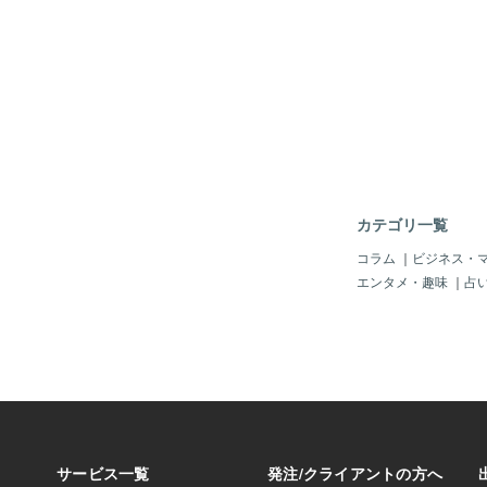
する脳の場所も他の国
るようで、「文字」を
する傾向があるようで
る「音」を「声」とし
字を「絵」として認識
はとても繊細なのだと
の高い感性を持ってい
す。優れた五感で感じ
「頭」で受け止めるの
で受け止め、理解する
らしい国民だと私は感
カテゴリ一覧
球、きっと疲れている
なのでしょう。そんな
コラム
｜
ビジネス・
声も受け止めて、行動
エンタメ・趣味
｜
占
い地球になるのでしょ
れ！！この素晴らしい
まで落とし込めたら素
す！(^_-)-☆