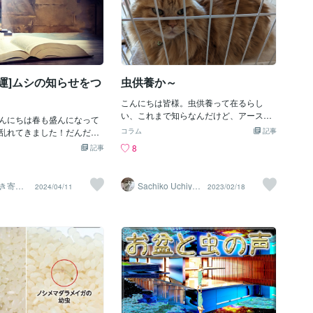
 [開運]ムシの知らせをつ
虫供養か～
こんにちは皆様。虫供養って在るらし
い、これまで知らなんだけど、アース製
んにちは春も盛んになって
薬が毎年行っているらしいですよ。供養
乱れてきました！だんだん
コラム
記事
するのか、虫を。虫が嫌いな私として
きていろんな生命の活動が
8
記事
は、供養必要あるのかな、なんて思った
くるこの時期あらゆる運気
りするけど、商品開発の為に犠牲になっ
のと同時にありとあらゆる
た虫を供養って確かに必要かもしれな
けられます。そんな中で日
き寄せ
Sachiko Uchiya
2024/04/11
2023/02/18
い。４０年も前からやっているのだか
ュアル
ma
いる出来事を敏感に感じ取
ラー
ら、アース製薬さんの本気の程が伺われ
依頼者さまもとても多くい
るのだ。『命と暮らしに寄り添い、地球
その出来事について質問し
との共生を実現する』の理念を掲げるア
々も増えました。これはと
ース製薬さんだから、試験によって死ん
です。日常を過ごすにあた
だ虫たちも供養したいのかも知れない。
としたサインを掴み取るこ
仏教では生き物を殺すのは罪で殺生と言
や「好転」への前進になり
います、でも虫なども含めると殺生しな
「ムシの知らせ」となりま
い人間なんて居ないんじゃないのかな。
えば・・・ここ最近で何度
虫供養ってその意味では必要あるんだよ
だいた内容をご紹介しま