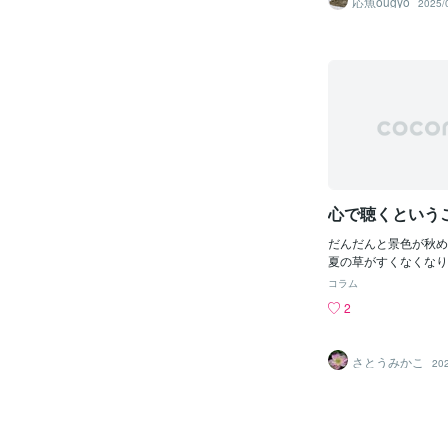
応魚ougyo
2025/
ているそうです。身体
といってもカッコイイ
っぽの先端が分かれて
さすが生きた化石ですね!
ば、オニヤンマの姿を
いく、というのを利用
したね…テイオウムカ
ら、効果もアップしそ
た！
心で聴くという
だんだんと景色が秋め
夏の草がすくなくなり
なってきています。耳
コラム
って、穏やかになって
2
は蝉の声がガンガン聞
が、今は虫の声が聞こ
して、人以外から発し
さとうみかこ
20
というのは、日本人だ
の国の人が聴くとただ
し、「声」という表現
す。日本人は、他の国
感性を持っているよう