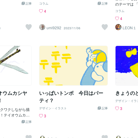
がプリン体といわ
我が家の虫よけ対
女の住んでいる場所は私の家から普段は
記事
かいて小動物等の餌がもあり でも海水は
コラム
記事
のテーマは 
いしい。まあ我々
。今住んでいる場
約５時間かかりますが、３連休の初日、
汚く細菌が水面に薄い油の様に 広がって
降った後に 
4
コラム
風になったりして
水溝が近く、水辺
朝４時前に出発したのにも関わらず、到
る環境でした 蒸し暑く湿度が高いから大
のころ、 「
4
集まる。そして殺
細かい虫がウロウ
着したのはなんとお昼前の１１時過
気が汗を吸わず 汗が蒸発しないので体を
だ？」 って
代農業の狂気が化
くはしていません
ぎ・・７時間以上かかりました・・・＞
冷やせず海からは 硫化水素という腐った
っても ぜん
umi9292
LEON１
8
2023/11/06
して、サナダムシ
ら、仕方ない部分
＜（途中、SAも混んでいたのでトイレ休
卵臭ガスが立ち上り 台風も今より遥かに
て方もいらっ
花粉に敏感になっ
ちんとした対策を
憩しかしてない）連休初日の渋滞恐るべ
強力でした 〓＝〓＝〓＝〓＝〓＝〓＝〓
うでした。 
えた。では生産量
でに蚊に刺され
し。現地では私の両親とも合流して、そ
＝〓＝〓＝〓＝〓 【人が住めない環境】
では、なぜ虹
、有機農法は、う
ておりますが、本
こではみんなで楽しく過ごすことができ
更に昔の3億2000万年前の後期石炭紀に
一つの雨粒が
分解されてアミノ
しようと思いま
ました。帰りも早めの時間に出発したけ
来てみるとそこは常に夏のような気候で
ることによっ
収するので、植物
にかけて置くタイ
ど６時間ぐらいかかった・・もう休みの
地球史上最大の湿地帯が広がって植物が
「虹」は、 
ノ酸まで合成する
中です。他にはお
日には出かけたくないと思うのです。
異常なまで早く育っていました 植物が死
射し、 それ
、体内にプリン体
なども検討してい
（いつも）長女の住んでいる場所は山の
に地面に倒れ分解する暇もなく その上に
る際に 方向
虫もつかず、生育
で虫を退治できる
中です。山の中でホームステイ生活をし
どんどん植物が育ち地球全土が ジャング
が表面から跳
増加可能という結
す。仕事もあるた
ています＾＾東京に住んでいる私の両親
ル状態にでその為に酸素の量が 現代の1.
て、 七色の
り江戸時代の農産
ないかもしれませ
は「こんなところに住んでいるのか」と
6倍もありました 大
す。 虹の七
いしくて無害
義に過ごすために
びっくりしていました。都会に住んでい
オウムカシヤ
いっぱいトンボ 今日はパー
きょうの
藍・紫 の順
（あと、蚊に刺さ
て、いきなりそんな自然の中を自ら選ん
広く知られて
！
ティ？
デザイン・イラ
いので、できるだ
で行った長女は毎日とても楽しそうで、
雨中の日光が
す。）良い季節に
日に日に無邪気な子供の頃に戻っていっ
3
デザイン・イラスト
記事
クワクしながら描
できます。 
れはほかの生物に
ているような気がします。虫や動物が好
！テイオウムカシ
折・反射する
3
だな・・・と思う
きすぎる同級生たちの影響で、長女も最
石」と呼ばれる原
察者から見て
記事
近では爬虫類が可愛すぎる！と言ってい
１２～１３センチ
また、時には
ます＾＾長女の学校の生徒たちは虫や動
！大きい！オース
見ることが 
物、自然が好きな子が多くて、虫と言っ
ランド州に生息し
は、 多くの