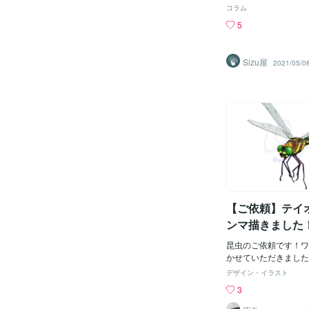
アミノ酸の前後の状態
この頃です。本日は、
コラム
れ、虫が最も吸ってお
策について記載します
5
もビールで味わって痛
所は、ベランダから排
いるが、そのため虫が
ということもあり良く
虫剤が必要になる。現
ロしています。特に汚
Sizu屋
2021/05/0
学肥料で始まった。そ
が、やはり立地条件か
が腸からいなくなり、
もあるため、今年はき
て花粉症になる人が増
行おうと思います。す
は増えたのかというと
て、腕と腰が重症化し
んこの中のタンパクが
格化する前になんとか
酸になったところで吸
す。現在は、ベランダ
体内で窒素分子をアミ
プの虫よけを取り寄せ
手間が節約できるうえ
香タイプの蚊取り線香
をとどめずに済むので
ますし、ワンプッシュ
も化学肥料の４倍近く
スプレーも購入予定で
果が出ていた。 つま
め、家にいる時間は少
物のほうが現代よりお
んが、短い時間を有意
【ご依頼】テイ
も、予防は必要です。
ンマ描きました
れると、微妙に煩わし
け対策しておきたいで
昆虫のご依頼です！ワ
なっておりますが、そ
かせていただきました
とっても良い季節なの
ヤンマは、「生きた化
デザイン・イラスト
今日です。
始的なトンボ。体長は
3
という超ビッグサイズ
トラリアのクイーンズ