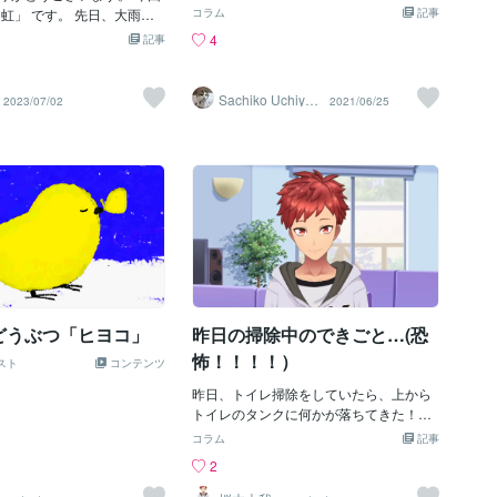
鳴き続けてるから慣れたけど 近所から苦
躊躇う位には嫌いです、爬虫類も嫌いで
「虹」 です。 先日、大雨が
コラム
記事
情が来ないか心配で そっちの方が気にな
すが、爬虫類は写真は見ても何とかなる
虹がかかっていました。 子供
4
記事
って仕方ない ｵﾛ((ヾ(*'д';*)ﾉｼ))ｵﾛ 〓＝〓＝
ので、虫の方が圧倒的勝っていて、いる
あの虹はどこにできているん
〓＝〓＝〓＝〓＝〓＝〓＝〓 【お盆休
んじゃないかと思うだけで、ぞわわっと
、 自転車で 虹を目指して走
み】 先日の朝6時にゴミを出すため 歩道
します。猫を飼うと娘が言った時に、ネ
ぜんそばに行けなかった！ っ
Sachiko Uchiya
2023/07/02
2021/06/25
の収集場に行くといつもなら この時間で
ットで調べたら、猫がゴキブリを獲物取
ma
しゃると思います。 私もそ
も人通りが結構あるのに 全然人がいなく
ったぞと持って来る話が書いて有って、
１.なぜ「虹」はできるのか？
て不思議に感じた でもよく考えたら丁度
猫がゴキブリを咥えたら、その口を消毒
はできるのか？ 「虹」は、
お盆休みで 世の中の人はみんな会社が休
したくなるどうしようと、夜も寝られな
 太陽の光を 屈折・反射させ
みだから きっとまだ寝ててゆっくり休ん
かった。（気分だけ）幸いなことに、う
て 発生する自然現象です。
でるか バカンスに行ってるのだろうと思
ちの子はゴキブリを見つけると、引いて
太陽光が 雨粒などの水滴に入
った なのに俺は仕事があるから休めず お
逃げるので大事には至らなかった。取り
が屈折 （光が異なる媒質を通
盆休みなのにいつもと同じ事をし バカン
敢えず良かった。虫と言えば、三女の友
を変える現象）や 反射 （光
スなんて満喫する時間
達で生き物大好きっこがいたらしい、三
ね返る現象） を繰り返し
女によるとゴキブリでも外に出して逃が
光スペクトル が見える現象で
す子だったみたい、歩く生類憐みの令で
色は、 赤・橙・黄・緑・青・
ある。その子は生き物好きなのに、食べ
どうぶつ「ヒヨコ」
昨日の掃除中のできごと…(恐
番で並び、 美しい光景として
るのは食べる、（ゴキブリは食べないけ
います。 虹は、 雨上がりや
怖！！！！）
スト
コンテンツ
ど）生き物好きと食は別次元にあるらし
 特定の条件下で 見ることが
い。今食糧事情の為に、虫を食べる方法
主に 雨滴が大気中で光を 屈
昨日、トイレ掃除をしていたら、上から
を考えている人が沢山いて、虫は低脂
ことによって 形成され、 観
トイレのタンクに何かが落ちてきた！
質、高たんぱくと、人間にとって良いこ
 反対側の方向に現れます。
「えっ・・・？」タンクを見てみる
コラム
記事
とこの上ないので、色々敢行されていそ
 水しぶきや滝などでも 虹を
と・・・
2
うだが、姿造りだけは止めて頂きたい。
できることもあります。 虹
【虫！？！？！？！？！？！？！？】意
食堂のメニューに虫の姿造りが有った
文化や宗教で 特別な意味を持
外と大きめの虫で、イメージとしては、