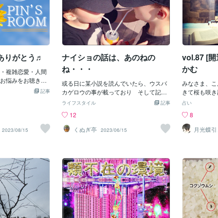
ありがとう♬
ナイショの話は、あのねの
vol.87
ね・・・
かむ
・複雑恋愛・人間
お悩みをお聴きし
或る日に某小説を読んでいたら、ウスバ
みなさま、こ
♬pin❤️という名
記事
カゲロウの事が載っており そして記述
きて桜も咲き
見てね↓さてさて
によるとトンボの種類の事だとまさかに
暖かくなって
ライフスタイル
記事
占い
ますが、皆さんの地
判明し「え!! 」となった訳でして、漢字
活発になって
12
8
日は家に引きこも
だと 薄羽蜉蝣 とかになるらしいのです
が巡ってくる
うちに買い出しを
が 自分的には 薄馬鹿下郎 と云う表現の
サインも見受
くぬぎ亭
月光蝶引
2023/08/15
2023/06/15
たです。買い出し
スピリチ
単語がすでに出来上がっており、作者さ
常的に起きて
カウンセ
いているころ、左肩
んも長らく同じ意見だった様で 大いに
られているご
こしょばい感じ
共感を覚え、ついでにと絵にしておいた
らっしゃって
」めちゃくちゃ叫
訳です ・・が ここいらのモノはトッ
てくださる方
旦那も( ﾟДﾟ)な・
プ・ページのプロフィール画像には、さ
ても良い傾向
ら腕にもごもご🐛
すがに載せられる筈もなく悶々としてお
ってのちょっ
です💦ほんとにア
りましたが ここココナラはそう云う時
とは「開運」
くらいがギリです。
の為に、ブログ等を開設したりするのか
ます。これは
のけるんですね😅
も知れませんですよねぇ とくと感心しま
す。ムシとい
か、いつから肩に
した しかし小説家と意見が合う・・な
かご質問いた