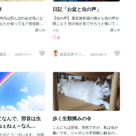
ね、それで虫が納得してくれるのかは、
特定の場所に虫が出てくる
知らないけど。アース製薬さんが仏教に
存
日記「お盆と虫の声」
とのこと。何度も殺虫剤な
則って虫供養をしてるのか聞いてないけ
してもなぜかどこからか出
時代は田んぼのあぜ道にな
ど、ゴキブリだけで１００万頭、ハエや
【虫の声】 最近換気扇の側から虫の声が
ということでした。この場
えたか知ってる？害虫除け
蚊では５万頭以上が研究に使用されてい
聞こえて 何の虫か見てやろうと覗いてみ
特定の場所は「澱み（よど
ゃんからの知恵なのだがお
る。虫供養もしかり、人間は生きて行く
たら コオロギらしき黒い虫が住み着き 毎
ということになります。澱
記事
小説
記事
るガーゼの袋に乾燥した唐
ために殺生をする生き物で、それ自体は
晩のように鳴きわめく しかも毎日夜にな
がたまりやすくなります。
5
いれるお茶の袋に入れて米
自分では変えられようが無い。それでも
ると鳴き始め 夜明けまで鳴き続けてるみ
ナスのエネルギーとなるの
に貼るそうすると虫がわか
生き物ってみんな生きていて、それを一
たいだけど 工事の騒音より全然静かで気
妨げとなってしまうので
インリーパーとかブートジ
年に一度くらいは考えて、供養って良い
にならず 朝までぐっすり寝られてる 最初
殺虫剤をまいてただただ駆
来鑑定
鏡面反射デジタ
2024/11/17
2024/08/14
か1本でも目が痛くなるのね
のかも知れない。全然納得はして無いけ
換気扇が壊れて変な音が鳴り 掃除したけ
 【移転
ルアート製作所
毎日その場所を入念に掃除
（鈴木穣）
れました周囲の虫はいなくな
どね、虫嫌いやしね。いつも、有難う御
ど音が鳴りやまないから 修理しないとダ
ることで「澱み」を消すこ
に乾燥させたにんにくを茶
座います。
メかと感じてしまい また余計な出費を覚
になります。ご相談された
るとゴキブリは出なくなる
悟した しかしよくよく耳を澄まして聴く
たちはお家で一番汚れやす
と どうやら虫っぽい鳴き声がしたので 換
生しており毎日掃除されて
気扇から覗き音の発生源を探すと 真っ黒
とが共通してました。掃除
いGっぽいのと目が合った！ ∑(ﾟДﾟ; )ｷﾞｸｯ
いて「浄化」の作法をお伝
この時俺はあまりの恐怖で体が動かず し
進めていただいたところ１
ばらくその虫と睨めっこをしてたら 突然
の発生がなくなり逆に思わ
羽を震わせ音を出し始めたので Gじゃな
出来事が起きるようになっ
い事が解かりホッとする 少しの間その鳴
いただいております。開運
き声を聞いてたら 換気扇が壊れたのかと
てなんで、部首は虫
歩く生類憐みの令
ャンスをつかむことも大切
思ってた音と そっくりな音を出してたの
あらわれる「サイン」を知
ねぇねぇ～なん
で俺は この音だったのかと納得できた そ
こんにちは皆様。突然ですが、私は虫が
れからこのコオロギは未だに毎晩 ずっと
嫌いです。ジャポニカ学習帳に触るのに
りがとうございます。 今回