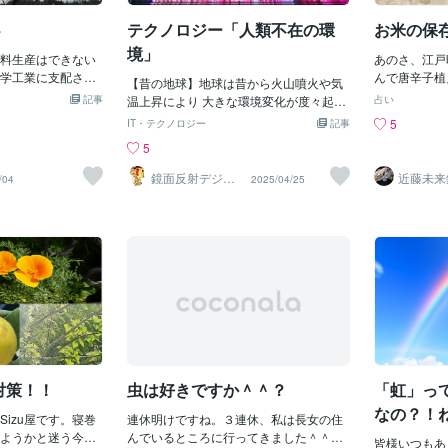
るだけで鳥肌が立
どと云うと、悪い気はしませんし 口笛
す。家の中の
～と思いつつ、お盆
4
テクノロジー「人類不在の環
お米の保
気分の本日のブログ・スタート ・・
ようになった
けないのを思い出
で、ポジティブだのネガティブなんて単
どまいて駆除
境」
虫に乗って帰って
料生産はできない
あのさ、江戸
語はまぁ、この際は置いといて 今日は
てきてしまう
なのか祖母なの
学工業に支配され
んで唐辛子植
医学用語みたいのを探ってみてまして
【昔の地球】地球は昔から火山噴火や気
合・・・その
に来てくれたんだ
を作り支配するた
これはばあち
記事
ココナラさんでは、ここいら関係の方も
温上昇により 大きな環境変化が度々起き
み）」がある
占い
でも蝶になってか
料でない有機肥料
茶の葉を入れ
おられるかも？で 勉強にはことかかな
多くの生物が 大量絶滅を何度も経験しま
みには「邪」
5
IT・テクノロジー
記事
まぁ微妙な嬉しさ
われてきたのは分
辛子を折って
いし、成果の程を下に述べておきますの
したが現代は 人が原因で環境が変わって
「邪」はマイ
5
その後は、もちろん
ぜ化学肥料に依存
びつの蓋の裏
で・・ !!心筋梗塞＝信用金庫の社員さん
きてます 地球温暖化による異常気象や猛
で開運好転の
那にお任せで✋そ
は最初は捨てるよ
ないキャロラ
が、高速道路を運転中の時のことボケ＝
暑が増え 住みにくい星になってきてるの
す。ですので
鏡面反射デジタ
近藤未
/04
2025/04/25
ご先祖様に会えた
ためみな化学肥料
ョロキアと
ルアート製作所
近藤 光
墓穴を掘るの略語初期癌＝英語ではショ
でそこで 昔の環境の方が本当に良いのか
除するよりも
（鈴木穣）
済】
可愛いもんです♡
けだ。 昭和４０
2本折って入
ット・ガン？脳膜炎＝初めての性交にて
調べると 結構過酷な世界だと言うのが解
して浄化をす
話もちょいちょい待
の便所の汲み取り
りました同時
女性がかかってしまい、治療には千葉は
りました 約2億5000万年前の地球だと火
とがポイント
学校が農家に売っ
箪笥に仕掛け
幕張の病院が必要麻布症＝尻に出来たア
山活動が 凄く活発で二酸化炭素は今の
ご依頼者さま
家が糞尿を買いに
ザを押すと屁が出る症状のコト四十肩＝
3〜5倍あり とても暑くて乾燥した環境で
い所に虫が発
換したりして、肥
シジュウカラに、つつかれた肩の事肛門
生物は殆ど 存在しない世界でした この頃
いなかったこ
葉を集めて堆肥に
炎＝水戸の光国公が最初にかかった病
今の大陸が全部合体し1つになった パン
をしていただ
を刈り取ってきて
で 別名は御老公病躁鬱症＝碁や将棋好
ゲア大陸と言う広大な陸地しかなくて 中
えしてそれを
生産に寄与してき
きな人がかかる病で「そう打つ
心地点は雲が届かず地球史上最大砂漠に
週間後には虫
農業にすると虫も
か・・？」からきて居る5月病＝さつきと
変化してしまってました そこの気温は5
ぬラッキーな
く聞く。そのメカ
読む病で、少し前の事が思い出せなくな
0℃近くあり息をすると肺が 焼けてしま
たとご報告を
究結果で分かって
衛対策！！
虫は好きですか＾＾？
「虹」っ
り「さっきさぁ・・」が、口癖になる納
い肌も唇もひび割れて更に赤く 染まった
には吉日やチ
料で吸収すると窒
得症＝納豆を食い満足した
砂嵐が吹き荒れてるとても生物が 生きら
ですが日常に
なの？！
ら、アミノ酸に合
izu屋です。寝巻
連休明けですね。３連休、私は長女の住
れる環境じゃありません しかし海の近く
で？！
いでいくが、この
ようかと迷う今日
んでいるところに行ってきました＾＾長
はリストロサウルスという 生き物が何頭
皆様いつもあ