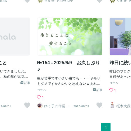
クキオ
クキオ
04/25
2022/10/22
2
ても、蟻の専門とか蜘蛛の専門とか、蝶
の黄色い線がなん
つ象徴 とさ
の専門とか・・それぞれの専門の子がい
ですね！そしてし
は希望や幸せ
ます。虫の話をし出すと止まらなくて、
いるのも面白い！
ます。 また
その話が面白くて私たちも引き込まれて
(^^)!そう言え
るし として
いきます。そしてどんどんその虫が可愛
見ると蚊が逃げて
和解を象徴す
く見えてくるから不思議ですよねー。ど
した商品がありま
のように、 
んな虫でも必要だから存在する。大事な
シヤンマにした
り、 幸せや
命。だから感謝なのだと。そんなことを
う！って思いまし
されています
改めて教えてもらった気がします。虫を
字、部首が虫
こわがったり、気持ち悪がったりする人
という漢
も多い。なんなら私もそうだったけど、
それって知らないからこわいんだなと。
こと
№154 - 2025/6/9 お久しぶり
昨日に続
♪
いてきましたね。
昨日のブログ
、秋の草が元気に
日何があった
虫が苦手です小さい虫でも・・・ヤモリ
にする音も夏と違
でいない人向
記事
もダメですかわいいと思えないｗあれを
コラム
きています。夏に
ととい、トイ
かわいいと思える人はすごいなぁと思う
1
コラム
記事
こえておりました
出てきて、大
わたしは結局ゴッキーちゃんを探してい
1
えております。そ
怖かった！！
る視界のすみに黒いものをみつけると、
ている音を「声」
僕なので、家
ゴキブリかと思いおもわずみてしまうこ
ゆう子☆作業療
桜木大我
22/09/01
2025/06/09
けのようです。他
大変！！！そ
法士＆ライフコ
わいから常に頭のなかに・・・あぁ、だ
ーチ
の「音」だと表現
た！！！今度
から出会ったのか初めは息子がみつけた
はしないそうで
いると、突然
のですが、一旦姿を消ししばらくしたら
の人達と少し違う
ート音みたい
私の前に出てきましたそして、さような
1
です。漢字を認識
た！！！！す
ら・・最近部屋を整理していたので、捕