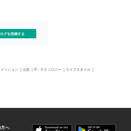
虫が止まった！ハチ？なの
ったけど、ちょっとハチに
れも怖かった！！！もし凶
たら、刺される可能性があ
も虫だから怖い！近くにあ
ル（使ったやつ）を使っ
ログを投稿する
った虫に向かって、思いっ
て、つぶした。つぶしたと
だ動いている！！！！ぎゃ
ーと思いながら次はそのま
て、もう一回、つぶした。
動いているので、動かなく
ぶした。。そして、動かな
ファッション
｜
小説
｜
IT・テクノロジー
｜
ライフスタイル
｜
おとといと同じく、外に捨
オルは軽く洗ってから洗濯
。。夏は好きだけど、虫が
かくなってきて、過ごしや
はイヤだぁぁーーーーーー