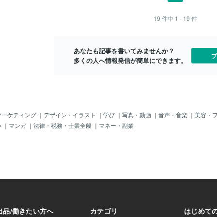
の人と異なってい
少し大きめの
まえやすく、あっという間でしたやは
「絵」として認識
かわからなか
り、掃除をしているのは、キレイに暮ら
19
件中
1 - 19
件
す。虫の出してい
似た虫で、こ
すことはすばらしいなぁと思いました最
ていることや、文
暴なハチだっ
後まで読んでいただき、ありがとうござ
する日本人の感性
るし、そもそ
います(*^-^*)
思います。芸術性
ったバスタオ
あなたも記事を書いてみませんか？
ブ
るのだと思いま
て、鏡にとま
多くの人へ情報発信が簡単にできます。
取ったものを
きり押し当て
ではなく、「心」
思ったら、ま
ことが出来る素晴
ぁぁぁーーー
じます。最近の地
ま床に向かっ
のでしょう。大変
それでも少し
「助けて！！」の
なるまで、つ
マーケティング
｜
デザイン・イラスト
｜
学び
｜
写真・動画
｜
音声・音楽
｜
美容・
できるともっと良
くなったら、
い
｜
マンガ
｜
法律・税務・士業全般
｜
マネー・副業
う。日本人、頑張
てて、バスタ
感性を環境保護に
機に入れた。
晴らしいと思いま
イヤ。。。暖
すいけど、虫
ー！！！！