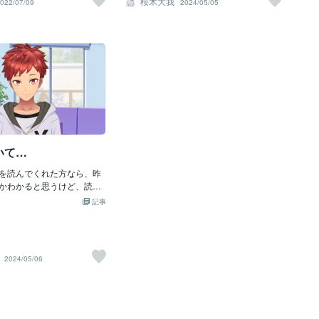
桜木大我
022/07/09
2024/05/05
ら、近寄れなくなってしまう。姿が見え
れてきました。 例えば、 虹
飛ばない黒いバッタみたいな虫だっ
なくて、衛生的に良ければ食べるかも知
の象徴 とされることがあり
た！！どうしよう・・・と悩んでいると
れないけど、私は試してみる人間になり
、 聖書では、 神の契約のし
タンクから床に落ちて、動き始めて、ド
たいと常づね思っているので、チャレン
虹が登場し、 世界の再生や
アの近くまで来た！！とりあえず、がん
ジしますよ。人間何かあったら試すのは
る 意味も持っています。 こ
ばって、トイレのマットを使って虫の上
大事です、その気持ちを持って生きてい
「虹」 は美しい自然現象であ
から押して、つぶしてみた。軽く弱って
きたいものです。いつも、有難うござい
希望などの象徴 としても認識
きて、ドアの隙間に入った。すぐ近く
ます。
。 ２.なぜ「虹」という漢
に、ゴキブリ退治用の殺虫スプレーがあ
なのか？ では、なぜ 「虹」
って、ゴキブリに効果があるならこの虫
でも効くでしょうと思って、その虫にス
プレーをした！！！効果があっ
いて…
た！！！！動かなくなったあとも怖いか
ら、少しスプレーをかけて、完全に動か
を読んでくれた方なら、昨
なくなったことを確認して、ティッシュ
かわかると思うけど、読ん
を多めに使って、家の外に捨てた。。あ
けに簡単に説明するね！お
記事
っ、ティッシュはちゃんと家のゴミ箱に
レ掃除をしていたら、虫が
捨てたよ笑外に捨てたのは虫だけだから
きめの虫だったのでかなり
ね笑メッチャ怖かったけど、幸いだった
虫とか動物が怖くて嫌いな
のは、掃除中だったってことかな笑もし
の中で虫が出ると、ちょー
これが、普通にトイレ中だったらと考え
2024/05/06
して、昨日、また出
ただけでも・・・「いやぁぁぁぁぁぁぁ
は、洗面所。僕が洗面所に
ーーーーぎゃぁぁぁぁぁーーー！！！」
耳元に、虫が飛ぶ（モスキ
という感じになる笑恐怖の体験だった笑
な）音がして、びっくりし
ると、洗面所の鏡に、また