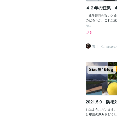
乗っかってたのか考え
ちます😨勘弁してよ
４２年の狂気 
に虫をやっつけてはい
しました。ご先祖様が
化学肥料がないと食
くるそうですね😌母
のだろうか。これは化
か・・・誰だろ？会い
る農業という従属関係
占い
と考えると嬉しい！！
めの罠だった。化学肥
6
らとかあるやん？と、
で十分に農業生産は行
😅でもありがとう♬
かり知れたことだ。な
触れないのでハイ、旦
してしまったか。それ
石井 仁
2022/07
っと逃がすのでした
うに安価に供給された
と思ったら苦手な虫も
に頼るようになっただ
⭕一番人気です⭕電
年くらいまでは、学校
機中
は入札で子供の糞尿を
ていた。また町にも農
いき、野菜やコメと交
料にしていた。 落ち
したり、河原のススキ
堆肥にしたりしてして
た。 その方式の有機
つかないという話もよ
ニズムは有機農業の研
2021.5.9 防
いる。 植物は化学肥
素かアンモニア分子か
おはようございます、S
成してタンパクにつな
と布団の厚みをどうし