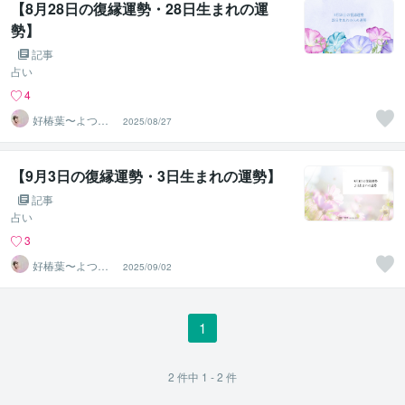
【8月28日の復縁運勢・28日生まれの運
勢】
記事
占い
4
好椿葉〜よつ
2025/08/27
ば〜
【9月3日の復縁運勢・3日生まれの運勢】
記事
占い
3
好椿葉〜よつ
2025/09/02
ば〜
1
2
件中
1 - 2
件