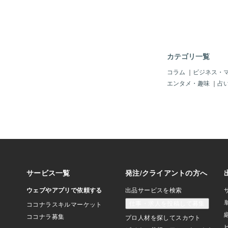
✽.｡.:*・ﾟ ここま
有名出品者さんと違っ
張るタイプなので、遠
し、『お役に立ちたい
から、ココナラでのご
が続くと、気持ちだけ
カテゴリ一覧
う事もありました。。
載ることもなく、目立
コラム
｜
ビジネス・
を見つけてご依頼くだ
エンタメ・趣味
｜
占
皆様に心から感謝してお
*・ﾟ ✽.｡.:*・ﾟ ✽.｡✽.｡.
近、特に嬉しいのが、
のレイキヒーリングを
方が、体調を崩された
でおツラい時に（だい
も） 私を思い出して
キヒーリングをご依頼
かいらっし