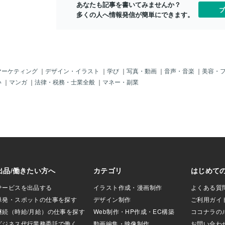
で来るのは、私の場合、
あなたも記事を書いてみませんか？
ブ
て、じわじわと頑
多くの人へ情報発信が簡単にできます。
い道のりでした
💝』気持ちの強さ
依頼が全くない日
が空回りしてしま
 特にランキングに
つ事もない めい♡
マーケティング
｜
デザイン・イラスト
｜
学び
｜
写真・動画
｜
音声・音楽
｜
美容・
さった777件分の
い
｜
マンガ
｜
法律・税務・士業全般
｜
マネー・副業
ります✨✽.｡.:
:*・ﾟ ✽.｡.:*・ﾟ 最
かなり前に めい♡
受けてくださった
り、気になる症状
ぶ時間が過ぎて
くださり、またレイ
くださる方が何人