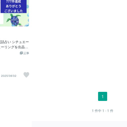
電話占い シチュエー
ヒーリングを出品し
:
記事
✽.｡.:*・ﾟ 前回のブログ
に販売実
にしたいと目標を立
た件ですが、 7月
2025/08/02
夢が叶いました✨
【777件目】をご購
様も 【777】の
での努力がもうすぐ
1
のまま進み続けて、
入れよう！」 とい
のメッセージを喜
1
件中
1 - 1
件
も リピーター様と
嬉しく元気が出ま
:*・ﾟ ✽.｡✽.｡.:*・ﾟ