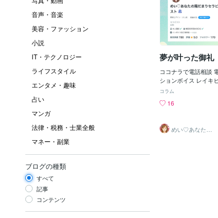
写真・動画
音声・音楽
美容・ファッション
小説
夢が叶った御礼
IT・テクノロジー
ライフスタイル
ココナラで電話相談 
ションボイス レイキ
エンタメ・趣味
ております めい♡です‪🌱‬ ✽.｡.:*・ﾟ ✽.｡.
コラム
*・ﾟ ✽.｡✽.｡.:*・ﾟ 
占い
16
でもお話させていただいた 7月
マンガ
績の数を【777件】
てて夢を追いかけてき
法律・税務・士業全般
めい♡あなたの
最終日に、やっとその
陽だまりセラピ
マネー・副業
スト
😭 たまたま知らずに
入くださったリピーター
数字からの 「これま
ブログの種類
実を結ぶよ！」 「そ
素晴らしい幸せを手に
すべて
うエンジェルナンバー
記事
んでくださり、めい♡
コンテンツ
共に喜べた事がとても
した✨😃 ✽.｡.:*・ﾟ ✽.｡.