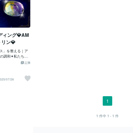
ィング💎AM
トリン💎
ス」を整える｜ア
の調和✦私たちが
不安、不調の多く
記事
理性、精神性と現
いることから始ま
自然が育んだクリス
025/07/26
っと私たちをサポ
存じでしょうか？
アメジストとシト
ーを内包する美し
1
 この石は、現代人
である「霊性と現
存在とも言えま
1
件中
1 - 1
件
アメトリンが持つス
、あなたの人生を
力について、リー