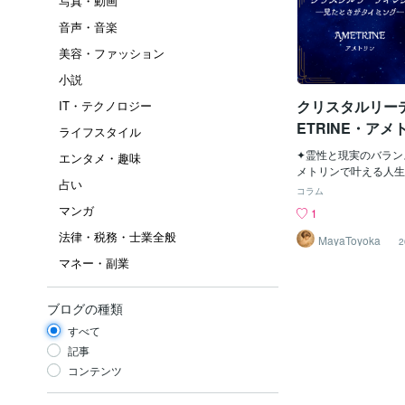
写真・動画
音声・音楽
美容・ファッション
小説
クリスタルリーデ
IT・テクノロジー
ETRINE・アメ
ライフスタイル
✦霊性と現実のバラン
エンタメ・趣味
メトリンで叶える人生
占い
日々抱えるストレスや
コラム
は、心と身体、感情と
マンガ
1
実のバランスが崩れて
法律・税務・士業全般
ります。 そんな時、
MayaToyoka
2
タルの力が、静かにそ
マネー・副業
ートしてくれるのをご
今回ご紹介するのは、
リンの両方のエネルギ
ブログの種類
い石「アメトリン」。
すべて
にとって大切なテーマ
実の調和」を象徴する
記事
す。 この記事では、
コンテンツ
ピリチュアルな意味と
調整・再生してくれる