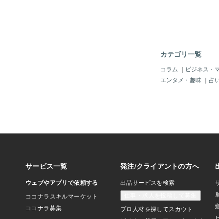
ディングの視点から詳
す。 ✦アメトリンと
ギーが共存する石 ア
スト（紫）とシトリン
結晶内に共存する天然
の石が持つ意味は、以
カテゴリ一覧
スト：直感力・霊性・
浄化 シトリン：活力
コラム
｜
ビジネス・
太陽のようなポジティ
エンタメ・趣味
｜
占
合することで、アメト
神性と物質性のバラン
しての役割を担ってい
さに流され、内側の声
しい人にとって、この
ネルギーはとても貴重
ンのスピリチュアルな
リンがあなたにもたら
大きく分けて以下の５
す。 1. 心の静けさ
り戻す アメジストの
メトリンは不安や緊張
けさを取り戻すサポー
す。