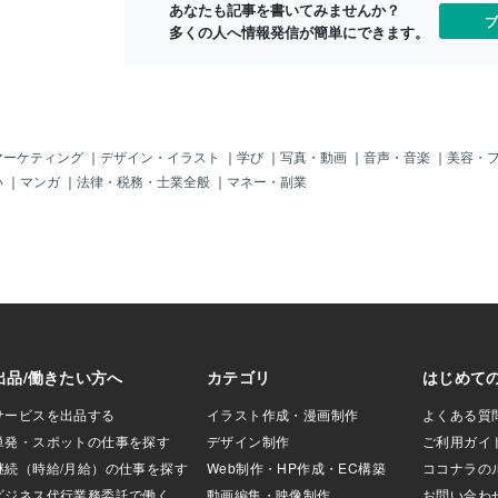
あなたも記事を書いてみませんか？
しくお伝えしま
ブ
多くの人へ情報発信が簡単にできます。
は？ ｜二つのエネル
メトリンは、アメジ
（黄）がひとつの
石です。 それぞれ
下の通り。 アメジ
内なる平和・心の
・豊かさ・行動力・
マーケティング
｜
デザイン・イラスト
｜
学び
｜
写真・動画
｜
音声・音楽
｜
美容・
ブさ この２つが融
い
｜
マンガ
｜
法律・税務・士業全般
｜
マネー・副業
リンはまさに「精
スを整える石」と
ます。 日常の忙し
を見失いがちな忙
石の持つ調和のエ
です。 ✦アメトリ
働きとは？アメト
すエネルギーは、
つに集約されま
と精神のバランスを取
癒しの力により、ア
を緩め、内なる静
トをしてくれま