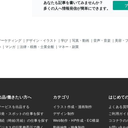
あなたも記事を書いてみませんか？
会いの数は増えて
ブ
多くの人へ情報発信が簡単にできます。
に進みにくくなっ
くいます。選べる
、「もっと良い人
待が常に付きまと
. マッチングアプ
罠アプリも婚活パ
くさんの人に出会
マーケティング
｜
デザイン・イラスト
｜
学び
｜
写真・動画
｜
音声・音楽
｜
美容・
が、同時に「比較
い
｜
マンガ
｜
法律・税務・士業全般
｜
マネー・副業
ります。そして、
ちに“ランキン
ります。「今度はも
る人にチャレンジ
は誰かとマッチし
きたいから無難な
のように、永遠に
れなくなる男性は
ング思考が、「一
」を奪っていくの
い人”を探し続ける心
、寂しさを埋める
回復するためにす