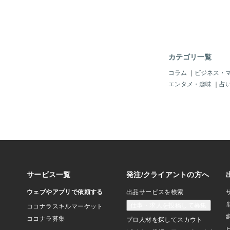
婚活手段がある今。出
いるのに、真剣な関係
ていると感じる人が多
という自由がある反面
がいるかも」という期
うようになるのです。3
カテゴリ一覧
リと婚活パーティーの
ーティーも、一度にた
コラム
｜
ビジネス・
える仕組みが魅力です
エンタメ・趣味
｜
占
しやすい」構造でもあ
多くの人が無意識のう
グ”をつけるようにな
っと若い人、人気があ
してみよう」、「今日
てこの後食事にでも行
人を選んでおくか。」
このループから抜けら
多いです。このランキ
人の相手と向き合う力
です。4. “もっとい
理目的が結婚ではなく
ためや、自己肯定感を
り替わっ