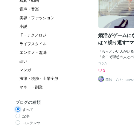
写真・動画
音声・音楽
美容・ファッション
小説
婚活がゲームに
IT・テクノロジー
は？繰り返す“マ
ライフスタイル
潜む心理
「もっといい人がいる
エンタメ・趣味
「次こそ理想の人と出
占い
な気持ちで婚活を続け
コラム
けば“婚活がゲームの
マンガ
3
た”と感じる人が増え
法律・税務・士業全般
では、婚活がゲーム化
美波 なな
2025/
な背景と、その落とし
マネー・副業
ます。1. なぜ婚活が
婚活がゲームのように
は、「達成感」と「報
ブログの種類
っていることがありま
すべて
た、LINEを交換し
れぞれが小さな“成功
記事
の“ステージ”に進む
コンテンツ
のです。2. 選択肢が
アプリ・パーティー・