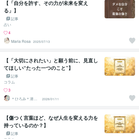
【「自分を許す、その力が未来を変え
る」】
記事
占い
4
Maria Rosa
2025/07/13
【「大切にされたい」と願う前に、見直し
てほしい“たった一つのこと”】
記事
コラム
3
＊ひろみ＊潜在
2026/01/11
意識覚醒カウン
セラー
【傷つく言葉ほど、なぜ人生を変える力を
持っているのか？】
記事