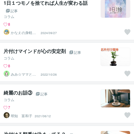
1日１つモノを捨てれば人生が変わる話
記事
コラム
8
かなえの身軽な
2024/09/27
暮らし
片付けマインドが心の安定剤
記事
コラム
8
みみ☆ママと子
2022/10/26
どものお片付け
の先生
綺麗のお話③
記事
コラム
7
明知 富和子
2021/06/12