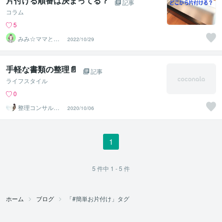
片付ける順番は決まってる？
記事
コラム
5
みみ☆ママと子
2022/10/29
どものお片付け
の先生
手軽な書類の整理📄
記事
ライフスタイル
0
整理コンサルタ
2020/10/06
ントYUMI
1
5
件中
1 - 5
件
ホーム
ブログ
「#簡単お片付け」タグ