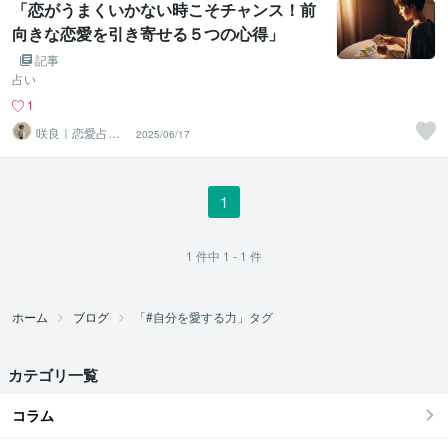
「恋がうまくいかない時こそチャンス！前
向きな恋愛を引き寄せる５つの心得」
記事
占い
1
咲良｜恋愛占い
2025/06/17
心導師
1
1
件中
1 - 1
件
ホーム
ブログ
「#自分を愛する力」タグ
カテゴリ一覧
コラム