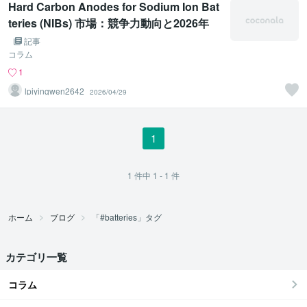
Hard Carbon Anodes for Sodium Ion Bat
teries (NIBs) 市場：競争力動向と2026年
までの世界展望
記事
コラム
1
lpiyingwen2642
2026/04/29
1
1
件中
1 - 1
件
ホーム
ブログ
「#batteries」タグ
カテゴリ一覧
コラム