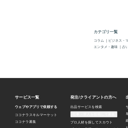
ティー・ドラッグスト
ペッパーグルメ、ぐる
利用しているサービス
得られるなんて知らな
📘 提供するマニュ
スでは、自己アフィリ
カテゴリ一覧
ための完全解説マニュ
提供します。しかも、
コラム
｜
ビジネス・
ので、あなたがアフィ
エンタメ・趣味
｜
占
る際の特典としても使
ば・有料商材や教材の
メルマガやLINE公
典として・無料レポー
トプレゼントとしてあ
信者になったときにも
「使えるマニュアル」
者におすすめなのか？
られる案件が多数・ス
可能・テクニックや経
の作業で数千円の報酬
のマニュアルでは、「
で終わらせない工夫も
ィリエイト後のス