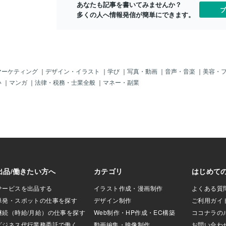
あなたも記事を書いてみませんか？
アの通販・ホット
ブ
多くの人へ情報発信が簡単にできます。
なび普段の生活で
を使って、報酬が
いと損ですよね。
アルの特徴このサービ
エイトを実践する
アル（PDF）をご
再配布権付きです
マーケティング
｜
デザイン・イラスト
｜
学び
｜
写真・動画
｜
音声・音楽
｜
美容・
リエイト活動をす
い
｜
マンガ
｜
法律・税務・士業全般
｜
マネー・副業
えます。たとえ
購入特典として・
式アカウントの登録特
トでのシークレッ
なた自身が情報発
役立つ、まさに
です。🚀 なぜ初心
・完全無料で始め
マホだけでも実践
験が一切不要・1回
が狙えるそしてこ
1回稼いで終わり」
ご紹介。自己アフ