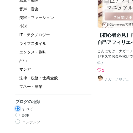
写真・動画
音声・音楽
美容・ファッション
小説
【初心者必見】
IT・テクノロジー
自己アフィリエ
ライフスタイル
収益化 ナガー
こんにちは、ナガーノ
エンタメ・趣味
きマニュアル
ジネスでお金を稼いで
占い
から始めればいいか分
学び
あなたにおすすめなの
マンガ
2
エイトです。実は、多
法律・税務・士業全般
ス成功者も、この自己
ナガーノ＠アフ
ィリエイト歴19
らスタートしています
マネー・副業
年目
介するのは、再配布可
エイト教材。マニュア
なので、完全初心者で
ブログの種類
める内容です。💡 
すべて
てなに？自己アフィリ
で商品やサービスを申
記事
がもらえる仕組み。た
コンテンツ
うな有名サービスでも
楽天市場、楽天トラベ