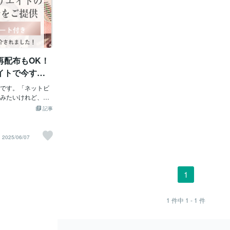
再配布もOK！
イトで今すぐ
ノのサポート付
です。「ネットビ
みたいけれど、何
からない」そんな
記事
が、自己アフィリ
くのネットビジネ
アフィリエイトか
2025/06/07
。そして今回ご紹
能な自己アフィリ
ル＋サポート付き
も安心して取り組
1
自己アフィリエイトっ
エイトとは、自分
し込むことで報酬
1
件中
1 - 1
件
とえば、以下のよ
利用可能です。・
ル・EPARKビュー