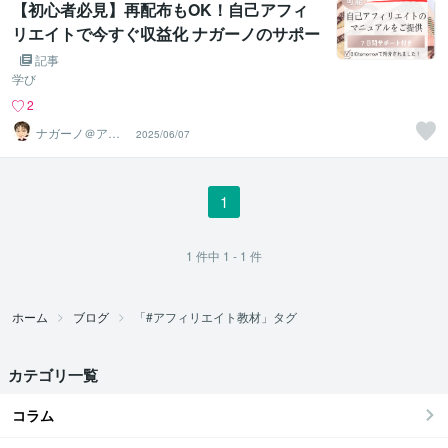
【初心者必見】再配布もOK！自己アフィ
リエイトで今すぐ収益化 ナガーノのサポー
ト付きマニュアル
記事
学び
2
ナガーノ＠アフ
2025/06/07
ィリエイト歴19
年目
1
1
件中
1 - 1
件
ホーム
ブログ
「#アフィリエイト教材」タグ
カテゴリ一覧
コラム