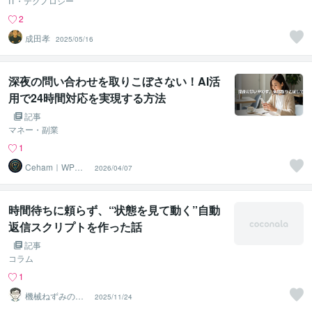
IT・テクノロジー
2
成田孝
2025/05/16
深夜の問い合わせを取りこぼさない！AI活
用で24時間対応を実現する方法
記事
マネー・副業
1
Ceham｜WP運
2026/04/07
用×AI活用
時間待ちに頼らず、“状態を見て動く”自動
返信スクリプトを作った話
記事
コラム
1
機械ねずみの一
2025/11/24
休