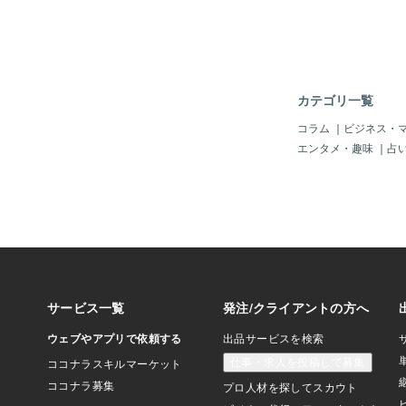
んなそういうわけでは
1人でも生きていける
限って 助けるを求め
います😭 孤独を望む
独に耐えられるものは
😊 助けを求められ
カテゴリ一覧
ります✨ なので皆さ
要な人がいたらすぐに
コラム
｜
ビジネス・
さい✨ 余計なお節介
エンタメ・趣味
｜
占
を助けることによって
助けられると言うこと
ぜひ助けを必要として
めることが下手だと言
あげると助けやすくな