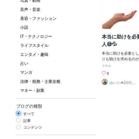
写真・動画
音声・音楽
美容・ファッション
小説
本当に助けを必
IT・テクノロジー
人😅💦
ライフスタイル
本当に助けを必要とし
エンタメ・趣味
りも助けを求めるのが
占い
を言ってる人がいて確
コラム
思いました💦 皆さ
マンガ
8
か？✨ いつも1人で頑
法律・税務・士業全般
の人を頼ればいいのに
ゆいと☘20代✨
あなたの心の拠
それは本人もわかって
マネー・副業
り所✨☘️
ですがそういう人は頼
なかったりする可能性
思います😭 本当に
ブログの種類
人は 助けを求めるの
すべて
助けを求めればいいの
だと思います😓 皆
記事
求めていますか？✨ 僕
コンテンツ
人公タイプなら助けを
なが助けてくれます✨