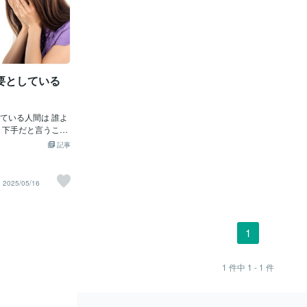
要としている
ている人間は 誰よ
 下手だと言うこと
かにそうだなぁと
記事
んの周りにもいません
張っている人 周り
なぁと感じてる人
2025/05/16
いると思います✨
りたくても、頼れ
があるのかなあと
助けを必要としている
1
が下手で どうやって
か？ わからない人
さんはちゃんと助けを
1
件中
1 - 1
件
みたいにINFJの主
求めなくても みん
 ですがみんながみ