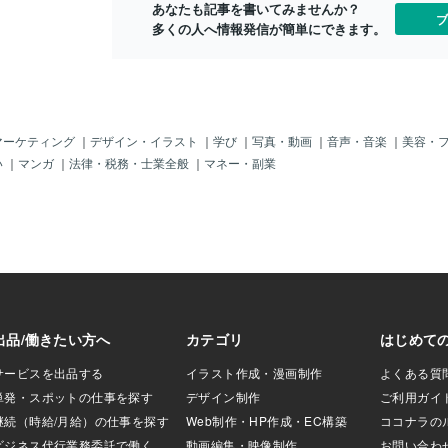
あなたも記事を書いてみませんか？
ないので この人は
ブ
多くの人へ情報発信が簡単にできます。
だろうと感じる人に
ることが難しいと思
ものはいますが 孤
いないと思います
てからでは遅い時もあ
んの周りで 助けが必
助けてあげてくだ
マーケティング
｜
デザイン・イラスト
｜
学び
｜
写真・動画
｜
音声・音楽
｜
美容・
かもしれませんが 人
い
｜
マンガ
｜
法律・税務・士業全般
｜
マネー・副業
 周り回って自分が
だと思いますので
いる人は 助けを求
うことを理解して
ると思います😆✨