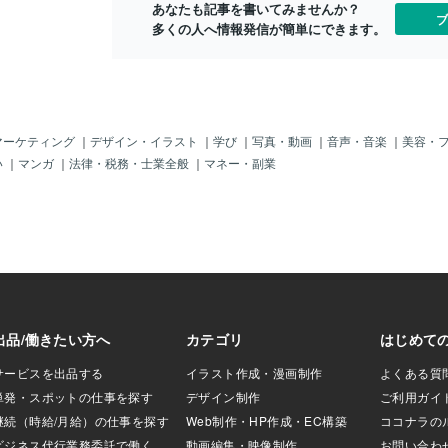
あなたも記事を書いてみませんか？
理的な意味ではな
そろっていても、生活環境や関わる人間
ブ
多くの人へ情報発信が簡単にできます。
然に合っている状
関係によってエネルギーの波長は“変
のを見て、聞い
化”してしまうのです。エネルギーの影響
日常の共有”によっ
で、波長はズレていくたとえばあなたは
で“波長が合ってい
静かな土地で、ご近所付き合いも最小
が起きてくると、会
限。彼は都会で、多数の人と関わりなが
ある沈黙が増えて
ら刺激的な毎日を送っている。この差
互いがリラックス
が、“エネルギーのズレ”や“外的な干渉”を
マーケティング
｜
デザイン・イラスト
｜
学び
｜
写真・動画
｜
音声・音楽
｜
美容・
れる状態です。
生み出し本来は似ていたはずのエネルギ
い
｜
マンガ
｜
法律・税務・士業全般
｜
マネー・副業
心が休まる関係」
ーがすれ違い始めるのです。エネルギー
たまには一人の時
の同調が起きないと、恋愛は停滞する人
言う人もいます
間関係はすべて“波長の一致”で成り立っ
ありません。た
ています。特に恋愛や結婚は感情だけで
では、本当に深く
は続きません。エネルギーの波長がズレ
、静けさと自由が
てしまえば、どれだけ想っていても相手
す。一緒にいても
の心には響かなくなります。波長を整え
人でいるより心が
れば、恋は動き出す私が行っている「恋
ルギー的に調和し
愛＆結婚成就ヒーリング」では、あなた
無理に関係を保と
とお相手に“恋愛エネルギー”を送り、エ
べての人と深く同
ネルギーの波長を同調させることで自然
ません。波動が異
な形で恋愛が成就へと進みます。無理や
も「ズレ」を感じ
り気持ちを合わせるのではなくエネルギ
ーの一致に