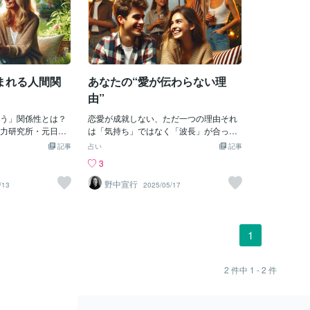
まれる人間関
あなたの“愛が伝わらない理
由”
う」関係性とは？
恋愛が成就しない、ただ一つの理由それ
力研究所・元日本
は「気持ち」ではなく「波長」が合って
yuki NONAKA
いないからこんにちは。ロシア超能力研
記事
占い
記事
とてもシンプルで
究所の元日本代理人悟りの賢者 Nobuyuki
3
じ部屋で過ごし、
NONAKAです。「好きなのに、うまくい
お茶を飲みなが
かない」「気が合うと思ったのに、距離
野中宣行
/13
2025/05/17
有しています。特
が縮まらない」このような“恋の停滞”を
な出来事もありま
単なるタイミングや性格の不一致として
ちの間には“言葉の
片づけていませんか？けれど本当の原因
なものが常に流れて
はもっとシンプルでもっと物理的なとこ
1
ぜか？理由はとて
ろにあります。恋愛が成就しない最大の
間を共にし、同じ
原因は「エネルギーの不一致」あなたと
ら」です。エネル
お相手のエネルギーの波長これが一致し
2
件中
1 - 2
件
方の共有」人間同
ていない限り恋愛は動き出しません。
、そこには“エネル
「気が合いそうだと思った」「出身地や
います。これは、単
育った環境も似ている」こうした条件が