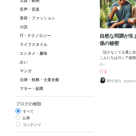
写真・動画
音声・音楽
美容・ファッション
小説
自然な同調が生
IT・テクノロジー
係の秘密
ライフスタイル
「話さなくても通じ合
エンタメ・趣味
こんにちはロシア超能
占い
代理人悟りの賢者、Nobu
占い
です。私の暮らしは、
マンガ
3
す。毎日、妻と共に同
法律・税務・士業全般
同じ景色を眺め、同じ
野中宣行
2025/07
ら、穏やかな時間を共
マネー・副業
別なイベントも、派手
せん。それでも、私た
いらない会話”のよう
ブログの種類
いるのです。それはな
すべて
もシンプルです。「時
感覚を味わっているか
記事
ギーが同調する「在り
コンテンツ
士が深くつながるとき
ギーの共振”が起きて