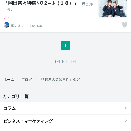
「岡田奈々特集NO.2～♪（１８）」
記事
コラム
4
李レオン
2025/04/30
1
1
件中
1 - 1
件
ホーム
ブログ
「#最悪の監禁事件」タグ
カテゴリ一覧
コラム
ビジネス・マーケティング