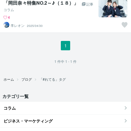
「岡田奈々特集NO.2～♪（１８）」
記事
コラム
4
李レオン
2025/04/30
1
1
件中
1 - 1
件
ホーム
ブログ
「#れてる」タグ
カテゴリ一覧
コラム
ビジネス・マーケティング