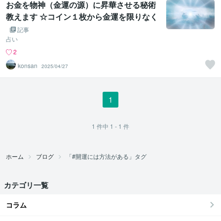
お金を物神（金運の源）に昇華させる秘術
教えます ☆コイン１枚から金運を限りなく
引き出すマジシャンの秘技☆
記事
占い
2
konsan
2025/04/27
1
1
件中
1 - 1
件
ホーム
ブログ
「#開運には方法がある」タグ
カテゴリ一覧
コラム