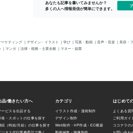
あなたも記事を書いてみませんか？
消費AI に「お願
ブ
多くの人へ情報発信が簡単にできます。
とう」と言うこと
ギー、冷却リソー
ストを伴うという
タラクションの背
を浮き彫りにしま
（LLMs）によって
字、生成されるす
マーケティング
｜
デザイン・イラスト
｜
学び
｜
写真・動画
｜
音声・音楽
｜
美容・
なインフラが必要
い
｜
マンガ
｜
法律・税務・士業全般
｜
マネー・副業
力（プロンプト）を
ニューラルネット
計算を行い、次に
を予測・生成する
す。このプロセス
数兆ものパラメー
「ありがとう」の
であっても、それ
部である限り、モ
理される必要があ
費します。文字あ
るものですが、1日
ンタラクション全