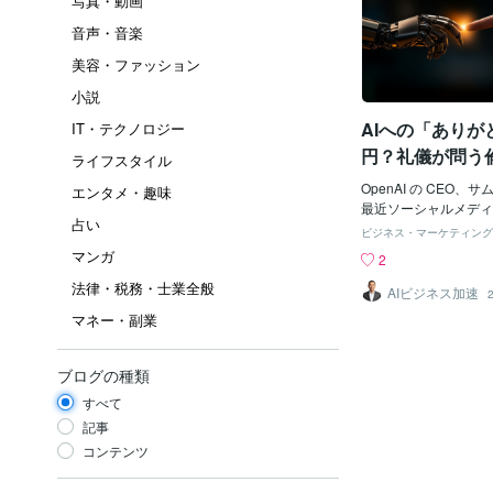
写真・動画
音声・音楽
美容・ファッション
小説
AIへの「ありが
IT・テクノロジー
円？礼儀が問う
ライフスタイル
OpenAI の CEO
エンタメ・趣味
最近ソーシャルメディ
占い
との対話で『お願いし
ビジネス・マーケティング
とう』と言うことにか
マンガ
2
ドルだが、それだけの
法律・税務・士業全般
うコメントは、人間と
AIビジネス加速
る関係に興味深い窓を
マネー・副業
発言は、デジタル上の
くべき経済的支出に目
が、より深い示唆は、
ブログの種類
在とどのように交流す
すべて
および社会的な側面に
単なる経済的な注釈では
記事
の関わりの本質、そし
コンテンツ
な創造物に投影する価
を促すものです。礼儀