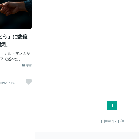
とう」に数億
倫理
、サム・アルトマン氏が
アで述べた、「AI
ます』や『ありが
記事
かる費用は数千万
価値がある」とい
人工知能の進化す
2025/04/25
開きました。この
丁寧さに対する驚
が向きがちです
意識を持たない存
1
るかという倫理的
あります。これは
なく、人間と AI
1
件中
1 - 1
件
て私たちが技術的
値観について熟考
のリアルなコス