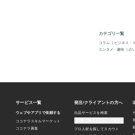
ト：計算とエネルギーの
いします」や「ありが
が、計算能力、エネル
スといった具体的なコ
概念は、デジタルイン
後にある物理的な現実
カテゴリ一覧
す。大規模言語モデル
処理されるすべての文
コラム
｜
ビジネス・
べての応答には、相当
エンタメ・趣味
｜
占
です。LLMs は、入
受け取り、その膨大な
ワークを通じて複雑な
最も可能性の高い単語
ことで応答を構築しま
には、数十億あるいは
タ演算が関わります。
ような短い礼儀の言葉
が入力シーケンスの一
デルによって解析・処
り、計算サイクルを消
たりのコストは微々た
に数十億回行われるイ
体