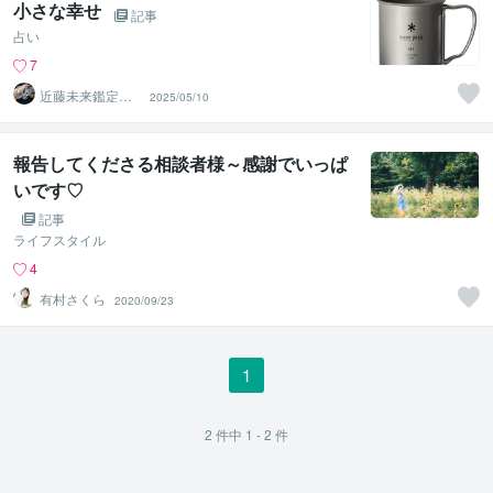
小さな幸せ
記事
占い
7
近藤未来鑑定
2025/05/10
近藤 光 【移転
済】
報告してくださる相談者様～感謝でいっぱ
いです♡
記事
ライフスタイル
4
有村さくら
2020/09/23
1
2
件中
1 - 2
件