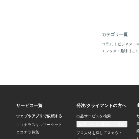
のお土産を選んで、会
ので、隙間風だらけで
していたのですが、め
した。中も暖かくて暑
藤井聡太王将がおやつ
大福も実家へのお土産
カテゴリ一覧
はベテラン観る聡の方
っておりました。圧倒
コラム
｜
ビジネス・
ながら、ボッチで会場
エンタメ・趣味
｜
占
って大人しくしてました
Tubeでも解説は観
前のみの配信で、午後か
員のみ視聴可能。なの
があります。配信では
ットホームな会話や裏
て、こういうのがまた
しょうね。右側の高見
く気づかい屋さんなん
た。気がつきすぎて疲
ではなかろうかと心配
側の室谷由紀女流三段
めちゃくちゃ綺麗でかわ