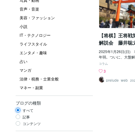
写真・動画
音声・音楽
美容・ファッション
小説
【将棋】王将戦
IT・テクノロジー
解説会 藤井聡
ライフスタイル
拓也九段
2025年1月26日(日
エンタメ・趣味
年弱。ついに、大盤解
占い
ビューを果たしました
コラム
瀬九段も大好きなので
マンガ
3
ゃ！ということで、対
法律・税務・士業全般
るかわからず、深夜に
prelude_web
20
んどいので、泊りで行
マネー・副業
うなると、5歳と10
ことになるので、まず
もらえたので、抽選に
ブログの種類
かもわからないのに、
すべて
を購入( *´艸｀)夫
ていました。（が、し
記事
ん）車で行くことにし
コンテンツ
見稲荷大社です。京都
に、初めて行きました