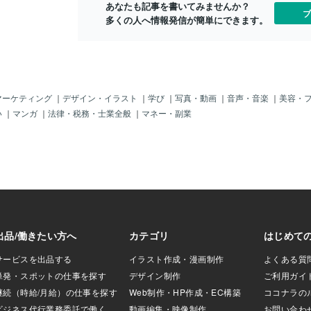
あなたも記事を書いてみませんか？
場へ！神社だった
ブ
多くの人へ情報発信が簡単にできます。
汚いところを想像
ちゃくちゃ綺麗で
いくらいだった。
に選ばれていた豆
として購入。会場
々でいっぱいにな
されて小さくなり
マーケティング
｜
デザイン・イラスト
｜
学び
｜
写真・動画
｜
音声・音楽
｜
美容・
に入り、座席に座
い
｜
マンガ
｜
法律・税務・士業全般
｜
マネー・副業
。ABEMAやYou
れるけど、王将戦は午
らはPremium会
でより一層特別感
言えないようなア
話があったりし
行きたくなるんで
泰地七段は、すご
だなーと感じまし
れてしまうタイプ
になるくらい。左
は、テレビの通り
いかった(^^