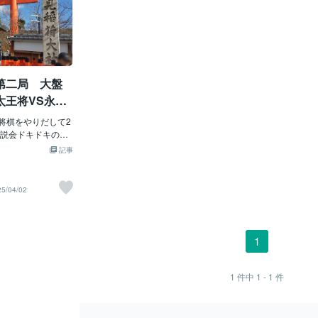
第二局 大盤
太王将VS永瀬
) 将棋をやりだして2
説会ドキドキのデ
。地元の京都、永
記事
、これは行かなき
局は何時までにな
なれば帰るのもし
25/04/02
きたい・・・。そ
歳の子を夫に任せる
は交渉。快諾して
応募。まだ当たる
1
会場に来ていく服
が白い目でこっちをみ
かし、気にしませ
1
件中
1 - 1
件
ました！会場は伏
に住んでいたくせ
。笑子どもと夫へ