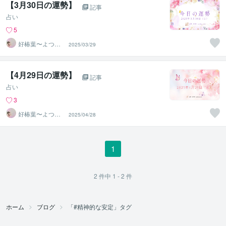
【3月30日の運勢】
記事
占い
5
好椿葉〜よつ
2025/03/29
ば〜
【4月29日の運勢】
記事
占い
3
好椿葉〜よつ
2025/04/28
ば〜
1
2
件中
1 - 2
件
ホーム
ブログ
「#精神的な安定」タグ