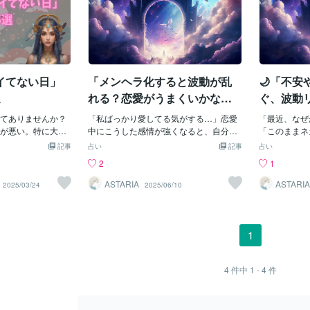
イてない日」
「メンヘラ化すると波動が乱
🌙「不
選
れる？恋愛がうまくいかなく
ぐ、波動
なる本当の理由」
てありませんか？
「私ばっかり愛してる気がする…」恋愛
「最近、なぜ
が悪い。特に大き
中にこうした感情が強くなると、自分で
「このままネ
…なんかツイてな
もコントロールできなくなり、「メンヘ
られそうで怖
記事
占い
記事
占い
全部裏目に出てる
ラ化してしまった…」と感じる人は少な
は、波動をリ
2
1
な"なんとなくツイ
くありません。でも、その“心の揺れ”に
しれません✨
スピリチュアル的に
は、**エネルギー的な理由（＝波動の乱
化するのを防
ASTARIA
ASTARIA
2025/03/24
2025/06/10
出ていることが多
れ）**があるのです。メンヘラ状態は、
具体的な方法”
「ありがち5パター
波動が「不足」や「恐れ」に傾いている
や焦りは、そ
◆その1：電車やバ
ときスピリチュアルの視点で見ると、メ
い？スピリチ
にズレる「あと10
ンヘラ的な状態とは、エネルギーが「自
の波動が、こ
1
！」そういうズレ
分の外」に偏っているとき。・愛されて
言われます。
宙の流れがちょっ
ないと感じる・嫌われたかもしれないと
なかったらど
性も。焦らず一呼
思い込む・不安で心がいっぱいになるこ
いかも」「私
4
件中
1 - 4
件
2：SNSのタイム
うした時の波動は、「不足」「恐れ」
する」こうし
ィブいつもは明る
「自己否定」などの低波動で満たされて
ネルギーをず
日はなぜか愚痴や
しまい、現実にもその状態が反映されて
いうちに「不