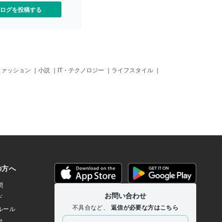
あるのです😢🌿 波動
わってくれたら”と願うとき、私たちは自
ログを投稿する
”すれば、現実も動き出す不
分の幸せのコントロールを他人に明け渡
るのは悪いことではありま
している状態になります。それはつま
それに引っ張られすぎない
り、【自分の人生の主導権】を手放して
す。「リセット」は“無理に
しまっているということ。結果的に、・
なる”という意味ではなく、
我慢が増える・期待が募る・その期待が
意識を戻す✅ 心をクリアにす
裏切られて傷つく…という“負のルー
自分に還るという、ナチュラ
プ”を引き寄せてしまうのです。🕊 本当に
ファッション
｜
小説
｜
IT・テクノロジー
｜
ライフスタイル
｜
ー状態に戻ること。🔄 不
癒すべきは「彼」ではなく「自分の内
放す“波動リセット法”5選①
側」あなたが感じている“苦しさ”は、彼
呼吸を繰り返す呼吸は、波動
がどうこうではなく、「本当はもっと大
で変えるツール。吸って、
切にされたい」という心の叫び。そして
寧に繰り返すだけで、心が
それはまず、あなた自身があなたを大切
② 思いを“紙に書き出す”頭
にしない限り、外側からは満たされない
ルしてる不安は、書くこと
のです。✨こんな意識の切り替えを❌「彼
。「本当は何が怖いの
が変わってくれたら…」 ↓✅「私はどう
に問いかけてみて。③ “未
いう愛を望んでいる？」✅「私は今、私
“今”に意識を戻す焦りの正体
をちゃんと愛せている？」✅「彼を変え
てない未来」への不安。✅
ようとせず、私はどう在りたい？」こう
さなことは？✅ 今、私は安
した問いを重ねていくことで、“相手ベー
の瞬間”に戻る練習をしてみ
スの恋愛”から“自分軸の愛”に切り替わっ
の整う場所
ていきます。🌿 本当のご縁は、無理に変
えよ