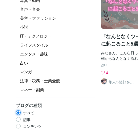
写真・動画
音声・音楽
美容・ファッション
小説
「なんとなくツ
IT・テクノロジー
に起こること5
ライフスタイル
みなさん、こんな日っ
エンタメ・趣味
朝からなんとなく流れ
占い
なトラブルはないけど
占い
い。「うーん、今日は
マンガ
4
かも」って感じ。そん
法律・税務・士業全般
てない日"には、実は
隼人✨笑顔を運
ぶ占い師
ちょっとしたサインが
マネー・副業
いんです。今日はその
ン」をご紹介します。
スのタイミングが微妙
ブログの種類
秒早ければ乗れたのに
すべて
が続く日は、行動と宇
とかみ合ってない可能
記事
吸を意識して。◆その
コンテンツ
ラインがやたらネガテ
い投稿が多いのに、今