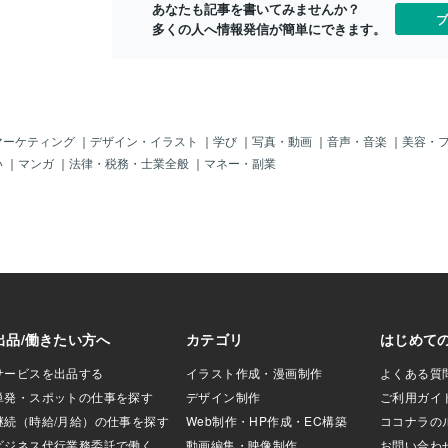
あなたも記事を書いてみませんか？
これは自分の波動
しまいます。👉恋愛がうまくいかないの
てしまうことも
ブ
多くの人へ情報発信が簡単にできます。
るサインかも？◆そ
は、“あなたが重い”からではなく、**「自
を“リセット
フェが満席「なんで
分を愛せていないサイン」**なのです。
安や焦りがあ
の？」って思いま
2. 愛されるために自分を犠牲にすると、
せん。ただ、
はちょっと立ち止
ますます離れてしまう「こんな私じゃ嫌
ことが大切で
う合図かもしれま
われるかも」「嫌われないように無理し
ポジティブに
で前の人がモタモタ
て笑おう」「重くならないように我慢し
✅ 今ここに
しまう波動状態に
なきゃ」こうして、本当の感情を抑えた
る✅ 本来の
マーケティング
｜
デザイン・イラスト
｜
学び
｜
写真・動画
｜
音声・音楽
｜
美容・
いう“小さな待ち時
り、自分を責める癖があると、どんどん
ルなエネルギ
い
｜
マンガ
｜
法律・税務・士業全般
｜
マネー・副業
を整えるサインと受
「他人軸」に引っ張られてしまい、波動
安・焦りを手
5：小さなミスが続
は乱れていきます。結果的に、“愛される
3分間、深い
書類を間違えた、
ための努力”が逆に恋愛をうまくいかなく
と感情を一瞬
えた…ミスが続く
させてしまうのです。3. 波動を整えるカ
吐いて、を丁
る＝エネルギーが
ギは「感情を否定しないこと」泣いてし
静まります。
とめ：ツイてない
まう時も、不安でいっぱいな時も、それ
の中でグルグ
ス日こんな日は
はあなたの心が愛を求めているサイン。
で手放せます
って決めつけるよ
🌿その気持ちを否定せずに、まずはこう
か？」を自分
ルギーが少し乱れ
言ってあげてください。「大丈夫、そん
来”ではなく
チャンスにしてみ
な自分もいていいよ」「不安になるくら
は「まだ起き
たし、どんな波
い、真剣だったんだよね」感情を感じき
今、できる小
し最近、「なんか
ることで、エネルギーは浄化され、波動
全？と“今こ
ていたらあなたの
が整っていきます。4. 自分を整えると、
て。④ 波動
恋愛