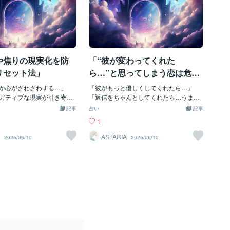
安や焦りの現実化を防
「“彼が変わってくれた
リセット法」
ら…”と思ってしまう恋は危険
信号」
か心がざわざわする…」
「彼がもっと優しくしてくれたら…」
ガティブな現実が引き寄せ
「返信をちゃんとしてくれたら…うまく
い」そんな風に感じるとき
いくのに」そんなふうに思う恋。実はと
記事
占い
記事
セットするタイミングかも
ても多いけれど、そこには**“心のすれ違
1
今回は、不安や焦りが現実
いの種”が潜んでいる**ことも多いので
ぐための**“波動リセットの
す。🌙 “相手を変えたい”と思った時点
ASTARIA
2025/06/10
2025/06/10
**をお伝えします🌈☁️ 不安
で、波動がズレているスピリチュアルな
のままだと“現実化”しやす
視点で言えば——私たちの現実はすべ
ュアルの世界では、**「今
て、自分の波動が創り出している世界。
れからの現実を創る」**と
「彼が変わればうまくいく」と思ってい
だからこそ、「うまくいか
る時、実はその内側には：“私は愛されて
うしよう」「もう連絡来な
いない”という前提“自分は満たされてい
だけ置いていかれてる気が
ない”という欠乏感“自分ではどうにもで
た焦り・不安・孤独感のエ
きない”という無力感が隠れていることが
っと抱えていると、知らな
多いのです。💔「彼のせい」になった瞬
安通りの現実」を引き寄せ
間、自己愛から遠ざかっていく“誰かが変