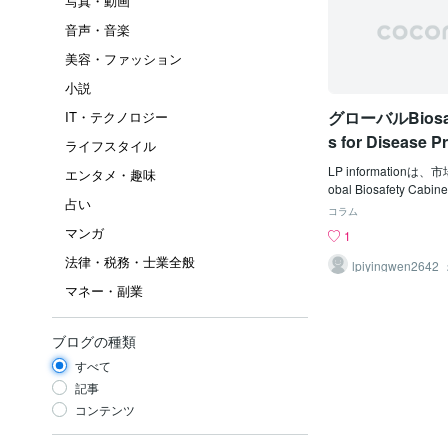
写真・動画
音声・音楽
美容・ファッション
小説
グローバルBiosafe
IT・テクノロジー
s for Disease P
ライフスタイル
Control市場
LP information
エンタメ・趣味
2026-2032
obal Biosafety Cabine
占い
ention and Control M
コラム
2032」を発行しま
マンガ
1
は、世界のBiosafety Cab
法律・税務・士業全般
e Prevention and
lpiyingwen2642
争環境を包括的に分析
マネー・副業
メントに関連する主要
safety Cabinets for D
nd Controlにおけ
ブログの種類
び市場シェアに重点を
すべて
た、急成長する世界市
ーカーの独自のポジシ
記事
めに、Biosafety Cabine
コンテンツ
evention and Co
域における市場シェア