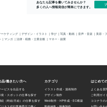
あなたも記事を書いてみませんか？
見通しに焦点を当
osafety Cabinets for Pharmaceutical Indu
ブ
多くの人へ情報発信が簡単にできます。
戦略を詳細に分析
stries 市場の全体像を包括的に分析し、
Cabinets for Di
製品セグメンテーション、企業構造、収
and Controlレポートの
益、市場シェア、最新動向、M&amp;A活
またはレポートサ
動に関連する主要なトレンドを明らかに
ww.lpinform
しています。また、主要なグローバル企
/1871082/biosafety
業の Biosafety Cabinets for Pharmaceuti
-prevention-and-co
cal Industries 製品ラインアップや技術
マーケティング
｜
デザイン・イラスト
｜
学び
｜
写真・動画
｜
音声・音楽
｜
美容・
ts for Disease Prev
力、市場参入戦略、市
い
｜
マンガ
｜
法律・税務・士業全般
｜
マネー・副業