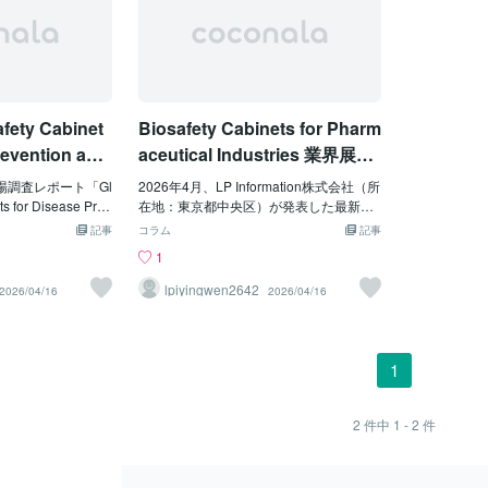
ty Cabinet
Biosafety Cabinets for Pharm
revention and
aceutical Industries 業界展望
成長予測レポート
分析レポート 2026-2032
は、市場調査レポート「Gl
2026年4月、LP Information株式会社（所
ts for Disease Prev
在地：東京都中央区）が発表した最新調
arket Growth 2026-
査レポート「Global Biosafety Cabinets f
記事
コラム
記事
した。本レポートで
or Pharmaceutical Industries Market Gro
1
inets for Diseas
wth 2026-2032」では、過去の販売実績
 Control市場における競
を基に、2025年の世界全体のBiosafety C
lpiyingwen2642
2026/04/16
2026/04/16
し、当該製品セグ
abinets for Pharmaceutical Industriesの
動向、ならびにBio
販売状況を分析し、地域別および市場セ
isease Prevention a
クター別の2026年から2032年までの販
る上位10社の収益およ
売予測が示されています。主な結論：Th
1
置いています。ま
e global Biosafety Cabinets for Pharmac
場において、各メ
eutical Industries market size is predicted
ョンを洞察するた
to grow from US$ 108 million in 2025 to
2
件中
1 - 2
件
ts for Disease Pr
US$ 165 million in 2032; it is expected to
ntrolレポートでは、各地
grow at a CAGR of 6.4% from 2026 to 20
、売上高、収益、
32.このインサイトレポートでは、世界 Bi