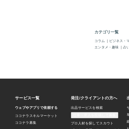
市場ポジション、成長
て、世界の主要企業の
しています。【Biosafety 
sease Prevention 
詳細情報を確認する、
ンプルを無料で入手する】w
カテゴリ一覧
ationdata.com/reports
-cabinets-for-disease
コラム
｜
ビジネス・
ntrolBiosafety Cabine
エンタメ・趣味
｜
占
ention and