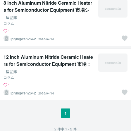
8 Inch Aluminum Nitride Ceramic Heater
s for Semiconductor Equipment 市場シ
ェア、収益、価格、成長率ランキング分析
記事
レポート 2026-2032
コラム
1
lpiyingwen2642
2026/04/16
12 Inch Aluminum Nitride Ceramic Heate
rs for Semiconductor Equipment 市場：
競争力動向と2026年までの世界展望
記事
コラム
1
lpiyingwen2642
2026/04/16
1
2
件中
1 - 2
件