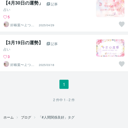
【4月30日の運勢」
記事
占い
5
好椿葉〜よつ
2025/04/29
ば〜
【3月19日の運勢】
記事
占い
3
好椿葉〜よつ
2025/03/18
ば〜
1
2
件中
1 - 2
件
ホーム
ブログ
「#人間関係良好」タグ