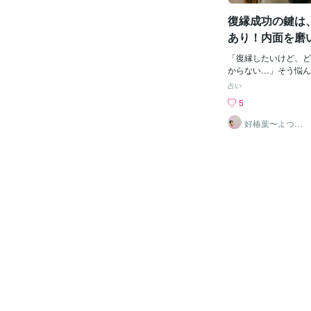
歩いている姿、寄り添
復縁成功の鍵は
ている姿…。・幸せな
実のように、鮮明に思
あり！内面を磨
う。・毎日、繰り返し
あなたで再会を
起きた時、寝る前、リ
「復縁したいけど、ど
時など、毎日、繰り返
からない…」そう悩ん
とで、潜在意識に働き
復縁は、相手に「変わ
占い
寄せます。2. ポジテ
うものではなく、自分
5
言葉の力を信じる「き
ことで叶えるものです
「私たちは最高のパー
力的なあなたへと成長
好椿葉〜よつ
ば〜
前向きな言葉を積極的
の可能性は大きく高まり
アファメーションを取
定感を高める：ありの
魅力的で、愛される価
る復縁を目指す上で、
ちは必ず復縁できる」
ることは非常に重要で
て心地よい言葉を、毎
ころに目を向ける:・
いましょう。ネガティ
人から褒められたこと
る:・「どうせ無理だ
しょう。・毎日、鏡を
だ」など、ネガティブ
も素敵だね」と自分に
の気持ちを暗くし、復
ょう。完璧主義を手放
います。感謝の言葉を
します。完璧を求めす
がとう」「愛してる」
の自分を受け入れまし
を伝える言葉は、あな
時は、「次はこうすれ
かくし、良いエネルギ
きに考えましょう。自
る:・好きなことをし
を食べたり、自分を労