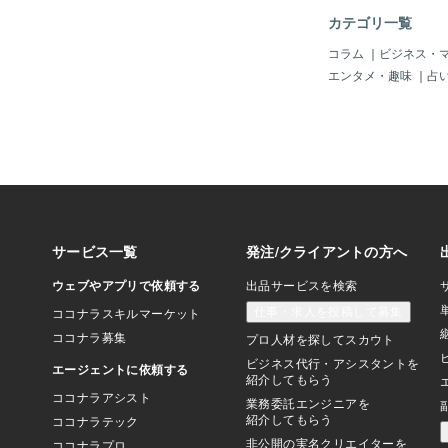
しょう。・小さなこと
カテゴリ一覧
したら自分を褒めてあげ
神的に自立する：相手
コラム
｜
ビジネス・
後も良好な関係を続け
エンタメ・趣味
｜
占
的な自立が不可欠です
実させる:・仕事や趣
の世界を広げましょう
挑戦し、自己成長を楽
手に期待しすぎない:
自分の幸せは自分で掴
う。・相手の言動に一
しりと構えましょう。
相手に合わせるだけで
や気持ちを伝えましょ
っきりと断る勇気を持ち
力を高める：内面も外
でなく、内面も磨くこ
力はさらに輝