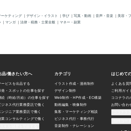
でも、目標を達成
良い出会いを呼び込む力となります。3.
ましょう。2. 精
感謝の気持ちを持つこと：心の余裕が魅
に依存しない復縁
力的な人にする日常の小さなことに感謝
マーケティング
｜
デザイン・イラスト
｜
学び
｜
写真・動画
｜
音声・音楽
｜
美容・
るためには、精神
する習慣を持つことで、心が満たされ、
い
｜
マンガ
｜
法律・税務・士業全般
｜
マネー・副業
。自分の人生を充
幸せを感じやすくなります。例えば、美
味に打ち込み、自分
味しい食事、晴れた日の散歩、友人との
。・新しいことに
楽しい会話など、当たり前だと思ってい
しみましょう。相
ることにも感謝の気持ちを持つことで、
・相手に依存せず、
心の余裕が生まれ、それがあなたの魅力
み取りましょ
をさらに引き立てます。4. 直感を信じる
喜一憂せず、どっ
こと：運命の出会いを逃さないために
自分の意見を持つ:
「何か違う」「気になる」といった直感
なく、自分の考え
は、運命の相手との出会いを知らせるサ
う。嫌なことはは
インかもしれません。直感を信じて行動
ましょう。3. 魅
することで、後悔のない選択ができる可
見も磨く外見だけ
能性が高まります。もちろん、直感だけ
とで、あなたの魅
に頼るのではなく、相手をよく知る努力
も大切です。5. 諦