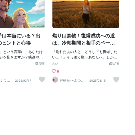
手は本当にいる？出
焦りは禁物！復縁成功への道
のヒントと心得
は、冷却期間と相手のペース
に合わせることから
」という言葉に、あなたは
「別れたあの人と、どうしても復縁した
ジを抱きますか？映画やド
い…！」そう強く願うあなたへ。しか
劇的な出会い、まるでパズ
し、焦りは禁物です。別れてすぐの復縁
記事
占い
記事
ぴったりとハマるような感
は、多くの場合、失敗に終わってしまう
6
なくても心が通じ合う安心
ことをご存知ですか？今回は、復縁を成
一度は夢見る「運命の
功させるために、冷却期間を置き、相手
よつ
好椿葉〜よつ
2025/03/17
2025/03/15
ば〜
そんな相手が存在するの
のペースに合わせることの重要性につい
ば出会えるのか、気になる
て、詳しく解説していきます。なぜ冷却
はないでしょうか。今回
期間が必要なの？別れた直後は、お互い
手について、その存在から
に感情的になっている状態です。冷静な
ヒント、心得まで、詳しく
判断ができず、勢いで復縁を迫っても、
ます。1. 運命の相手は存在
再び同じ問題を繰り返してしまう可能性
ら言うと、運命の相手がい
が高いでしょう。冷却期間を置くこと
、人それぞれです。信じる
で、以下のメリットがあります。冷静に
信じない人もいるでしょ
なる時間:・別れた原因や、お互いの気持
多くの人が「運命」と感じ
ちを客観的に見つめ直すことができま