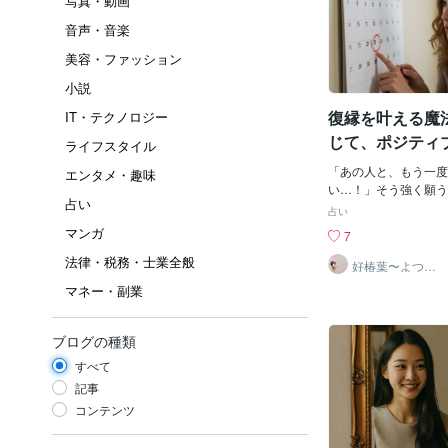
写真・動画
音声・音楽
美容・ファッション
小説
復縁を叶える魔
IT・テクノロジー
じて、ポジティ
ライフスタイル
き寄せよう
「あの人と、もう一度
エンタメ・趣味
い…！」そう強く願う
占い
は、決して簡単な道の
占い
ん。しかし、自分を信
マンガ
7
ちで行動することで、
法律・税務・士業全般
す。今回は、復縁を成
好椿葉〜よつ
ば〜
魔法の言葉と行動をご紹
マネー・副業
功をイメージする：幸
に描く復縁後の幸せな
画のワンシーンのよう
ブログの種類
ージしましょう。五感
すべて
どんな場所で、どんな
か。・どんな表情で、
記事
るのか。・どんな香り
コンテンツ
が聞こえるのか。細部
二人で笑い合っている