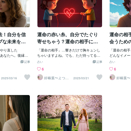
法！自分を信
運命の赤い糸、自分でたぐり
運命の相
ブな未来を引
寄せちゃう？運命の相手に出
会うため
会うための㊙︎ヒント集
やり直した
「運命の相手」…響きだけで胸キュンし
「運命の相手
あなたへ。復縁
ちゃいますよね。でも、ただ待ってるだ
どんなイメー
りではありませ
けじゃ、その赤い糸、絡まっちゃってる
ラマのような
記事
占い
記事
占い
じ、前向きな気持
かもしれませんよ？せっかくの出会いを
ルのピースが
6
6
奇跡は起こりま
逃さないために、そして、最高のパート
覚、言葉にし
功に導くための、
ナーシップを築くために、ちょっとだけ
感…。誰もが
好椿葉〜よつ
好椿葉〜
2025/03/16
2025/03/21
ば〜
ば〜
介します。1. 成
意識を変えてみませんか？1. 自分探しの
恋」。本当に
せな未来を具体的
旅へGO！まずは自分自身を徹底解剖！好
か、どうすれ
二人を、まるで映
きなもの、嫌いなもの、譲れない価値
人も多いので
に、具体的にイメ
観…これらを明確にすることで、理想の
は、運命の相
をフル活用する:・
相手が立体的に見えてくるんです。好き
出会うための
会話をしているの
なものリスト:・休日はインドア？アウト
解説していき
どんな気持ちでい
ドア？・好きな音楽や映画のジャンル
する？結論か
がして、どんな音
は？・旅するなら、都会派？自然派？嫌
るかどうかは
まで鮮明に描く:・
いなものリスト:・これだけは許せない！
人もいれば、
姿、手をつないで
というNG行動は？・苦手な話題や場所
う。しかし、