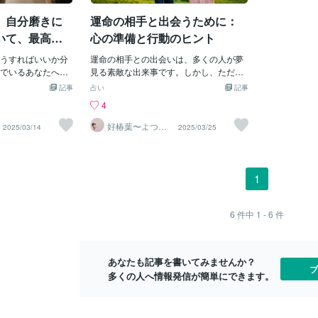
って夜空を見上げ
は？・過去の恋愛で「もうこりごり！」
る出会いを経
、自分磨きに
運命の相手と出会うために：
未来を、まるで現
と思ったことは？・自分を知ることで、
運命の相手と
い描きましょ
相手に求める条件も明確になり、ミスマ
る相手だけで
いて、最高の
心の準備と行動のヒント
イメージする:・朝
ッチを防げます。2. 魅力UP！外見も内面
や、人生の師
ラックスしている
うすればいいか分
も磨きまくれ！外見は第一印象を左右す
運命の相手との出会いは、多くの人が夢
言えるでしょ
しイメージするこ
でいるあなたへ。
る大事な要素。清潔感はマスト！自分に
見る素敵な出来事です。しかし、ただ待
前兆運命の相
かけ、現実を引き
ってほしい」と願
似合うファッションやメイクを研究し
っているだけでは、そのチャンスを逃し
かの前兆があ
記事
占い
記事
ィブな言葉を使う：
自身が「変わる」
て、自信を持っちゃいましょう。内面
てしまうかもしれません。運命の相手を
ンジェルナン
4
っと復縁できる」
。内面を磨き、魅
は、知性や教養を磨くことで、会話がグ
引き寄せ、出会いを確実なものにするた
数字（1111
トナーだ」など、
することで、復縁
ッと楽しくなります。外見磨き:・プロの
めには、心の準備と積極的な行動が不可
るようになっ
好椿葉〜よつ
2025/03/14
2025/03/25
ば〜
に使いましょう。
ます。1. 自己肯
スタイリストやメイクアップアーティス
欠です。1. 自分を愛すること：魅力的な
ッセージかも
り入れる:・「私は
ままの自分を愛す
トに相談してみるのもアリ！・SNSで憧
自分になるために自分を愛することは、
シティが起こ
値がある」「私た
自己肯定感を高め
れのインフルエンサーを参考に、自分ら
運命の相手を引き寄せるための第一歩で
るようになっ
など、自分にとっ
す。自分の良いと
しいスタイルを見つけよう。内面磨き:・
す。自分の長所も短所も受け入れ、あり
の出会いが近
1
日、声に出して言
過去の成功体験や、
気になる分野の本を読んで、知識を深め
のままの自分を愛することで、内側から
ません。・直
ブな言葉を避け
を思い出してみま
よう。・映画やアートに触れて、感性を
自信が溢れ、それが外見にも現れます。
れる場所や人
」「もう終わったん
見て笑顔で「今日
磨こう。・オンラインのセミナーや勉強
自信に満ちたあなたは、周囲の人々を惹
は運命の導き
6
件中
1 - 6
件
な言葉は、あなた
声をかけてみまし
会に参加するのもおすすめです。・自分
きつけ、魅力的な存在となるでしょう。
精神状態の変
縁を遠ざけてしま
す:・誰でも失敗は
磨きは、自信にもつながり、内側から輝
2. ポジティブ思考：幸せな出会いを引き
かったり、逆
忘れない:・「あり
ぎず、ありのまま
くあなたを演出します。3. 行動あるの
寄せるためにポジティブな考え方は、明
り、感情の起
あなたも記事を書いてみませんか？
など、感謝や愛情
ょう。・失敗した
み！出会いの扉を叩きまくれ！家にこも
るい未来を引き寄せます。過去の恋愛の
とがあります
ブ
多くの人へ情報発信が簡単にできます。
たと相手の心を温
ば大丈夫」と前向
っていては、素敵な出会いは舞い込んで
失敗や、現在の孤独に目を向けるのでは
自分の内面と
ーを引き寄
分にご褒美を与え
きません。趣味の
なく、「きっと素敵な出会いがある」
現れることが
たり、美味しいもの
「私は愛される価値がある」と信じるこ
わる時間を作りま
とで、前向きな気持ちが生まれ、それが