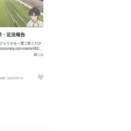
果・近況報告
フォリオを一度ご覧くださ
coconala.com/users/45233
olios ソフトに関心のある方は、
記事
クセスしてください。去年
スプリングステークス】運営
にて進めました！全会場通
タントに的中してくれてお
cast
2025/03/14
プラス収支となっておりま
場でもプラス収支になって
ルでもプラスになっており
会場全く危なげない展開だ
のような展開で勝ち切って
に安心できますね！！🎊🎉
６，２４０円🎉🎉馬連設定