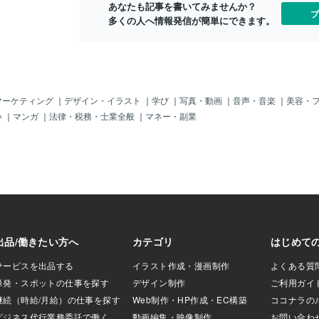
あなたも記事を書いてみませんか？
映ります。 もたれ
を受けて、馬場が渋りそうな印象です！
ブ
多くの人へ情報発信が簡単にできます。
してきており、ま
なので、この馬の血統背景であれば馬場
ったというコメン
が悪くなっても適応するのではないかと
福永師も非常に良い
考えています！！ 新馬戦では逃げる競馬
トがあり、休養を
でしたが、内をロスなく立ち回る、脚を
が成長していると
溜める競馬をしてくるのではと考えてお
 岩田騎手もつきっ
ります！ 調教も良い動きをしており、戸
るので、ここはこ
崎騎手も手ごたえを感じているコメント
マーケティング
｜
デザイン・イラスト
｜
学び
｜
写真・動画
｜
音声・音楽
｜
美容・
います！ ここはか
を出しています✨✨ ここは積極的に狙っ
い
｜
マンガ
｜
法律・税務・士業全般
｜
マネー・副業
！！！
ていきたいと考えております！！！