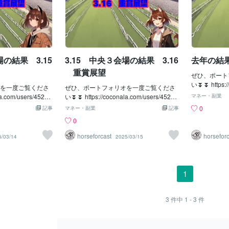
場の結果 3.15
3.15 中央３会場の結果 3.16
去年の結
重賞展望
ぜひ、ポート
い⏬⏬ https://
を一度ご覧くださ
ぜひ、ポートフォリオを一度ご覧くださ
49/portf
a.com/users/45233
い⏬⏬ https://coconala.com/users/45233
マネー・副業
出品情報へア
ソフトに関心のある方は、
49/portfolios ソフトに関心のある方は、
0
記事
マネー・副業
記事
の結果🐴【
ください。3.14
出品情報へアクセスしてください。3.15
0
では馬連設定
本日も運営では馬
の結果🐴運営では馬連設定にて進めまし
じて、コンス
ました！ この日は
た！ 本日は全会場でハマりになる前に的
horseforcast
horsefor
6/03/14
2025/03/15
り、安定した
い展開になりまし
中し、非常にコンスタントな展開となり
した✨単体会
がなかったため少し投
ました！！ 非常に安心して見ていられる
おり、トータ
いましたが、大き
展開でした✨ 全ての単体会場でもプラス
ました！！各
プラス収支で終え
になり、全会場トータルでもプラスとな
1
ったので、こ
ハラハラする展開で
ってくれていました🎊このくらい安定し
くれると非常
ンを得られました
た設定を皆様にもお届けできればと思っ
🎉プラス ３
３，７５０円🎉🎉馬
ております！！！ 🎉🎉プラス ４４，４
3
件中
1 - 3
件
スプリングS
11R スプリングS
６０円🎉🎉馬連設定重賞展望🐴阪神11R
２ アスクエジンバラ
スプリングS（GⅡ） 推し馬🐴 １ ダ
３着とここに入っ
ノンセンチュリー 中山は少し天候の影響