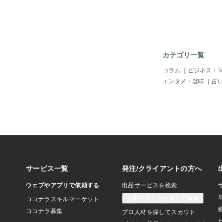
ても能力は上の印象に
るようなところは改善
っすぐ走れるようにな
トもありました！！ 
動きだったとのコメン
挟んで、期待以上に馬
カテゴリ一覧
いう話もありました。
きりで稽古を重ねてい
コラム
｜
ビジネス・
の馬中心で良いかと思
エンタメ・趣味
｜
占
なり自信があります◎