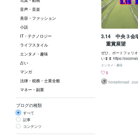
写真・動画
音声・音楽
美容・ファッション
小説
3.14 中央３会
IT・テクノロジー
重賞展望
ライフスタイル
ぜひ、ポートフォリオ
エンタメ・趣味
い⏬⏬ https://coconal
占い
49/portfolios 
エンタメ・趣味
出品情報へアクセスして
マンガ
5
中央３会場の結果🐴
法律・税務・士業全般
連設定にて購入を進め
horseforcast
202
中山会場が非常に厳し
マネー・副業
た💦 10Rまで的中
資金額がかさんでしま
な的中があったため、
ブログの種類
られました！！ 少し
すべて
したが、大きなリター
✨ 🎉🎉プラス ３３
記事
連設定重賞展望🐴中山
コンテンツ
（GⅡ） 推し馬🐴 
前走のホープフルでは