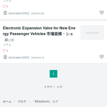
コラム
1
lpiyingwen2642
2026/04/29
Electronic Expansion Valve for New Ene
rgy Passenger Vehicles 市場規模・シェ
ア・調査報告書 2026年
記事
コラム
1
lpiyingwen2642
2026/04/16
1
4
件中
1 - 4
件
ホーム
ブログ
「#Electronic」タグ