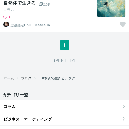
自然体で生きる
記事
コラム
3
霊視鑑定UME
2025/02/19
1
1
件中
1 - 1
件
ホーム
ブログ
「#本質で生きる」タグ
カテゴリ一覧
コラム
ビジネス・マーケティング