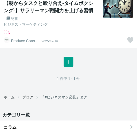
【朝からタスクと殴り合え-タイムボクシ
ング-】サラリーマン戦闘力を上げる習慣
②
記事
ビジネス・マーケティング
5
Produce Consult
2025/02/16
ing
1
1
件中
1 - 1
件
ホーム
ブログ
「#ビジネスマン必見」タグ
カテゴリ一覧
コラム