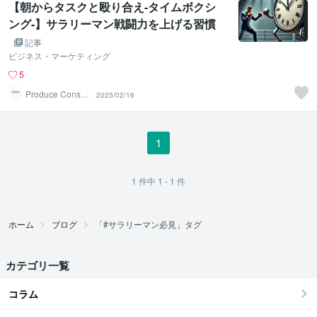
【朝からタスクと殴り合え-タイムボクシ
ング-】サラリーマン戦闘力を上げる習慣
②
記事
ビジネス・マーケティング
5
Produce Consult
2025/02/16
ing
1
1
件中
1 - 1
件
ホーム
ブログ
「#サラリーマン必見」タグ
カテゴリ一覧
コラム