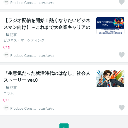
Produce Consult
2025/04/19
ing
【ラジオ配信を開始！熱くなりたいビジネ
スマン向け】～これまで大企業キャリアの
中で学んだ実践的な知識や起業の準備過程
記事
を発信します～
ビジネス・マーケティング
5
Produce Consult
2025/02/23
ing
「生意気だった就活時代のはなし」社会人
ストーリー ver.0
記事
コラム
4
Produce Consult
2025/02/10
ing
1