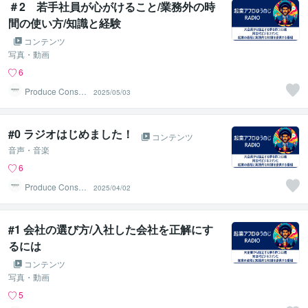
＃2 若手社員が心がけること/業務外の時
間の使い方/知識と経験
コンテンツ
写真・動画
6
Produce Consult
2025/05/03
ing
#0 ラジオはじめました！
コンテンツ
音声・音楽
6
Produce Consult
2025/04/02
ing
#1 会社の選び方/入社した会社を正解にす
るには
コンテンツ
写真・動画
5