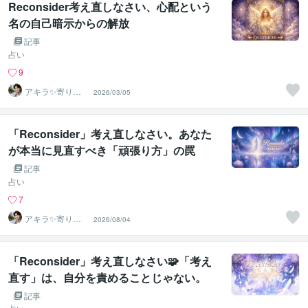
Reconsider考え直しなさい、心配という
名の自己暗示からの解放
記事
占い
9
アキラ✨寄り添
2026/03/05
う聴き手 迷い不
安の相談室
「Reconsider」考え直しなさい。あなた
が本当に見直すべき「頑張り方」の罠
記事
占い
7
アキラ✨寄り添
2026/08/04
う聴き手 迷い不
安の相談室
「Reconsider」考え直しなさい🧩「考え
直す」は、自分を責めることじゃない。
記事