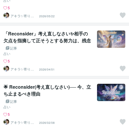
占い
5
アキラ✨寄り添
2026/05/22
う聴き手 迷い不
安の相談室
「Reconsider」考え直しなさい✨相手の
欠点を指摘して正そうとする努力は、残念
ながら逆効果でしかありません。
記事
占い
5
アキラ✨寄り添
2026/04/01
う聴き手 迷い不
安の相談室
🌟 Reconsider(考え直しなさい)── 今、立
ち止まるべき理由
記事
占い
5
アキラ✨寄り添
2026/02/08
う聴き手 迷い不