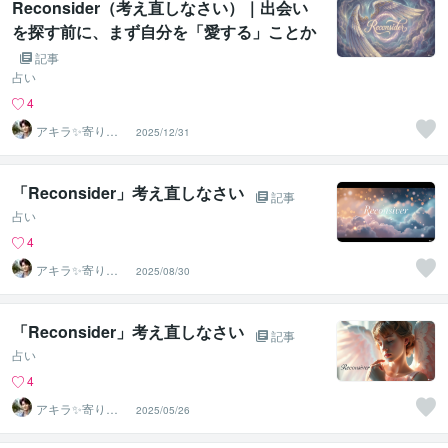
Reconsider（考え直しなさい）｜出会い
を探す前に、まず自分を「愛する」ことか
ら始めてみませんか？
記事
占い
4
アキラ✨寄り添
2025/12/31
う聴き手 迷い不
安の相談室
「Reconsider」考え直しなさい
記事
占い
4
アキラ✨寄り添
2025/08/30
う聴き手 迷い不
安の相談室
「Reconsider」考え直しなさい
記事
占い
4
アキラ✨寄り添
2025/05/26
う聴き手 迷い不
安の相談室